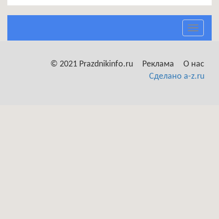
Toggle
navigat
© 2021 Prazdnikinfo.ru
Реклама
О нас
Сделано a-z.ru