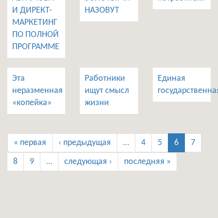
И ДИРЕКТ-
НАЗОВУТ
МАРКЕТИНГ
ПО ПОЛНОЙ
ПРОГРАММЕ
Эта
Работники
Единая
неразменная
ищут смысл
государственна
«копейка»
жизни
« первая
‹ предыдущая
…
4
5
6
7
8
9
…
следующая ›
последняя »