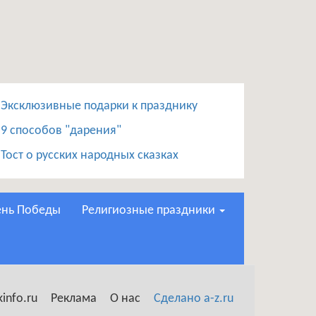
Эксклюзивные подарки к празднику
9 способов "дарения"
Тост о русских народных сказках
День Победы
Религиозные праздники
info.ru
Реклама
О нас
Сделано a-z.ru