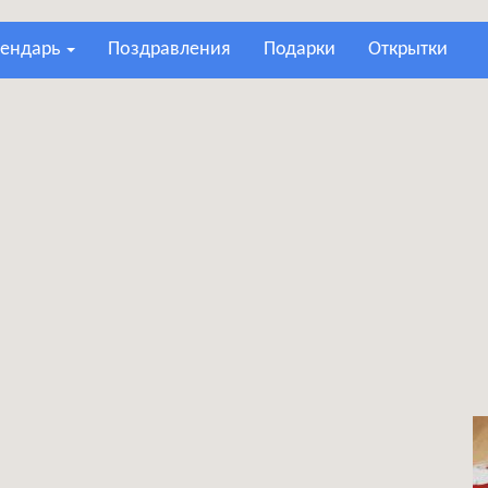
лендарь
поздравления
подарки
открытки