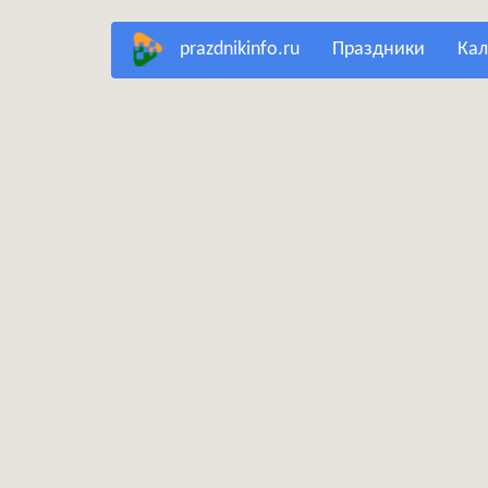
Перейти
prazdnikinfo.ru
праздники
ка
к
основному
содержанию