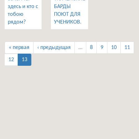
здесь и кто с
БАРДЫ
тобою
ПОЮТ ДЛЯ
рядом?
УЧЕНИКОВ.
« первая
‹ предыдущая
…
8
9
10
11
12
13