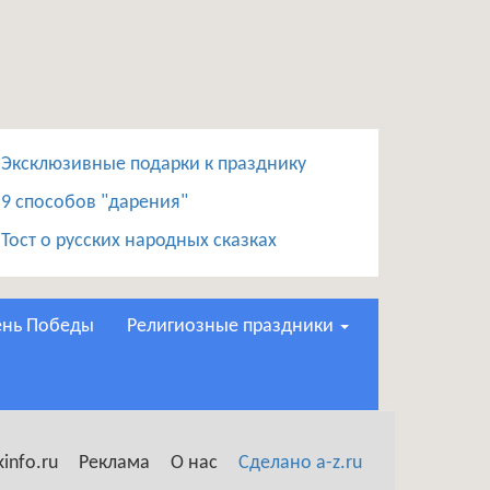
Эксклюзивные подарки к празднику
9 способов "дарения"
Тост о русских народных сказках
День Победы
Религиозные праздники
info.ru
Реклама
О нас
Сделано a-z.ru