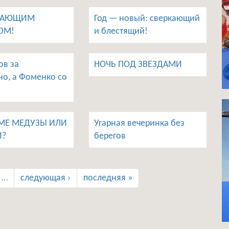
УПАЮЩИМ
Год — новый: сверкающий
ОМ!
и блестящий!
в за
НОЧЬ ПОД ЗВЕЗДАМИ
но, а Фоменко со
МЕ МЕДУЗЫ ИЛИ
Угарная вечеринка без
И?
берегов
…
следующая ›
последняя »