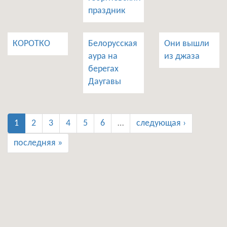
праздник
КОРОТКО
Белорусская
Они вышли
аура на
из джаза
берегах
Даугавы
1
2
3
4
5
6
…
следующая ›
последняя »