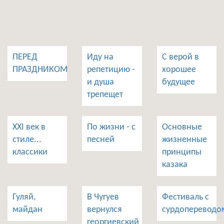
ПЕРЕД
Иду на
С верой в
ПРАЗДНИКОМ
репетицию -
хорошее
и душа
будущее
трепещет
XXI век в
По жизни - с
Основные
стиле...
песней
жизненные
классики
принципы
казака
Гуляй,
В Чугуев
Фестиваль с
майдан
вернулся
сурдопереводо
георгиевский