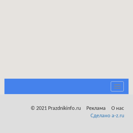
Toggle
navigat
© 2021 Prazdnikinfo.ru
Реклама
О нас
Сделано a-z.ru