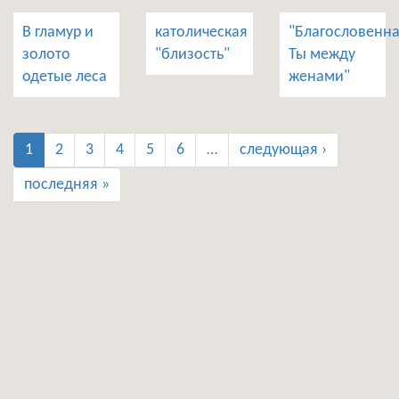
В гламур и
католическая
"Благословенн
золото
"близость"
Ты между
одетые леса
женами"
1
2
3
4
5
6
…
следующая ›
последняя »