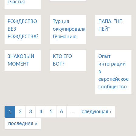
счастья
РОЖДЕСТВО
Турция
ПАПА: "НЕ
БЕЗ
оккупировала
ПЕЙ"
РОЖДЕСТВА?
Германию
ЗНАКОВЫЙ
КТО ЕГО
Опыт
МОМЕНТ
БОГ?
интеграции
в
европейское
сообщество
1
2
3
4
5
6
…
следующая ›
последняя »