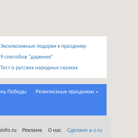
Эксклюзивные подарки к празднику
9 способов "дарения"
Тост о русских народных сказках
День Победы
Религиозные праздники
info.ru
Реклама
О нас
Сделано a-z.ru