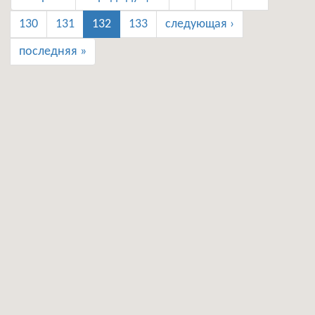
130
131
132
133
следующая ›
последняя »