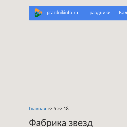
Перейти
prazdnikinfo.ru
праздники
ка
к
основному
содержанию
Главная
>>
5
>>
18
Фабрика звезд