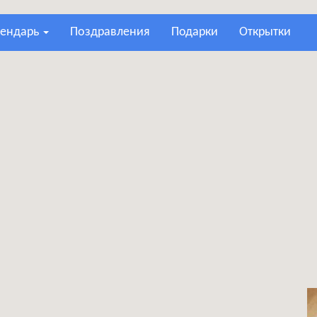
лендарь
поздравления
подарки
открытки