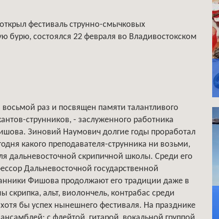
 открыл фестиваль струнно-смычковых
ую бурю, состоялся 22 февраля во Владивостокском
 восьмой раз и посвящен памяти талантливого
кантов-струнников, - заслуженного работника
ишова. Зиновий Наумович долгие годы проработал
годня какого преподавателя-струнника ни возьми,
ля дальневосточной скрипичной школы. Среди его
фессор Дальневосточной государственной
танники Фишова продолжают его традиции даже в
ы скрипка, альт, виолончель, контрабас среди
хотя бы успех нынешнего фестиваля. На празднике
нсамблей: с флейтой, гитарой, вокальной группой