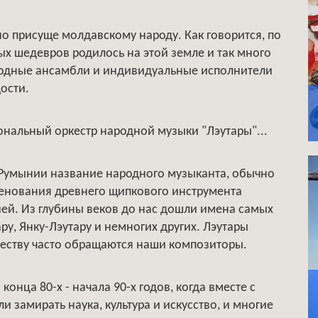
о присуще молдавскому народу. Как говорится, по
х шедевров родилось на этой земле и так много
родные ансамбли и индивидуальные исполнители
ости.
ональный оркестр народной музыки "Лэутары"...
 Румынии название народного музыканта, обычно
менования древнего щипкового инструмента
ией. Из глубины веков до нас дошли имена самых
ру, Янку-Лэутару и немногих других. Лэутары
рчеству часто обращаются наши композиторы.
онца 80-х - начала 90-х годов, когда вместе с
 замирать наука, культура и искусство, и многие