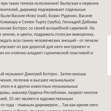
 при таких темпах исполнения! Выпуская к первому
лнителей, дирижер подчеркивает отдельные
 были Василе Иову (най), Борис Руденко, Василе
 Кожукару и Семен Тырту (труба), Геннадий Дабижа
Николае Ботгрос со своей волшебной скрипкой. На
 и землю, и цветы, подражать голосам жаворонка,
ередать всю гамму человеческих эмоций - от печали
пускает из рук дорогой для него инструмент и
Сам он отлично владеет сценической пластикой и
ный музыкант Дмитрий Ботгрос. Затем юноша
чения, получив и высшее музыкальное
 этом и в других известных музыкальных
довы, кавалер Ордена Республики, лауреат многих
ей. 25 лет является художественным
-го года - главным дирижером... Так как кроме него