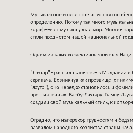
Музыкальное и песенное искусство особенн
определению. Потому так много музыкальны
корифеев от музыки узнал мир. Многие на
стали предметом нашей национальной горд
Одним из таких коллективов является Наци
"Лэутар" - распространенное в Молдавии и
скрипача. Возникнув как прозвище (от наи
"лэута"), оно нередко становилось и фамил
прославленных: Барбу-Лэутару, Тымпу-Лэута
создали свой музыкальный стиль, к их тво
Отрадно, что наперекор трудностям и бедам к
развалом народного хозяйства страны начали