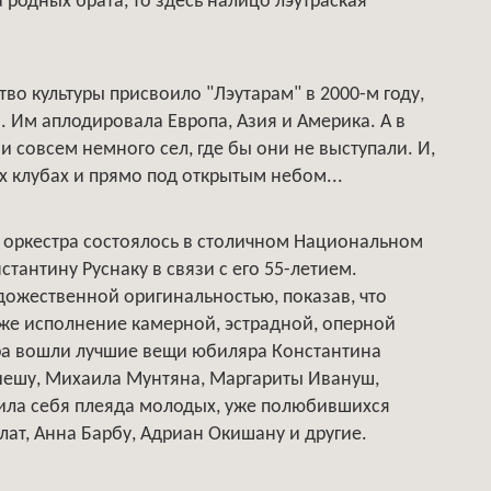
а родных брата, то здесь налицо лэутраская
о культуры присвоило "Лэутарам" в 2000-м году,
. Им аплодировала Европа, Азия и Америка. А в
 совсем немного сел, где бы они не выступали. И,
ых клубах и прямо под открытым небом...
е оркестра состоялось в столичном Национальном
антину Руснаку в связи с его 55-летием.
дожественной оригинальностью, показав, что
кже исполнение камерной, эстрадной, оперной
чера вошли лучшие вещи юбиляра Константина
иешу, Михаила Мунтяна, Маргариты Ивануш,
вила себя плеяда молодых, уже полюбившихся
лат, Анна Барбу, Адриан Окишану и другие.