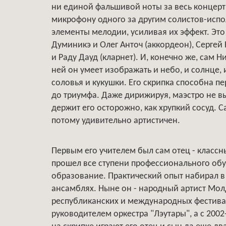
ни единой фальшивой ноты за весь концерт
микрофону одного за другим солистов-испо
элементы мелодии, усиливая их эффект. Это
Думиникэ и Олег Анточ (аккордеон), Сергей
и Раду Дауд (кларнет). И, конечно же, сам 
ней он умеет изображать и небо, и солнце,
соловья и кукушки. Его скрипка способна п
до триумфа. Даже дирижируя, маэстро не вы
держит его осторожно, как хрупкий сосуд. 
потому удивительно артистичен.
Первым его учителем был сам отец - класс
прошел все ступени профессионального обу
образование. Практический опыт набирал в
ансамблях. Ныне он - народный артист Мол
республиканских и международных фестивал
руководителем оркестра "Лэутары", а с 2002