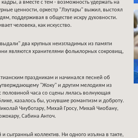
кадры, а вместе с тем - возможность удержать на
рные ценности, оркестр "Лэутары" выжил, выстоял
дям, поддерживая в обществе искру духовности.
вает человека, как искусство.
 "выдали" два крупных неизгладимых из памяти
 они являются хранителями фольклорных сокровищ,
тианским праздникам и начинался песней об
еутверждающему "Жоку" и другим мелодиям из
с половиной часа со сцены лилась волнующая
лике, казалось бы, уснувшие романтизм и доброту.
иколай Чиуботару, Михай Гросу, Михай Чиобану,
ожокару, Сабина Анточ.
 и сыгранный коллектив. Ни одного изъяна в такте,