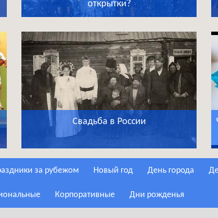
открытки?
Свадьба в России
Праздники за рубежом
Новый год
День города
сиональные
Корпоративные
Дни рожденья