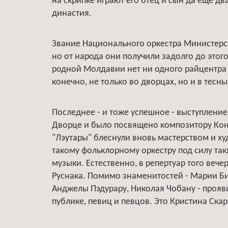
на скрипке играют его отец и сын да еще дв
династия.
Звание Национального оркестра Министерств
но от народа они получили задолго до этого
родной Молдавии нет ни одного райцентра и
конечно, не только во дворцах, но и в тесн
Последнее - и тоже успешное - выступлени
Дворце и было посвящено композитору Конст
"Лэутары" блеснули вновь мастерством и ху
такому фольклорному оркестру под силу та
музыки. Естественно, в репертуар того ве
Руснака. Помимо знаменитостей - Марии Б
Анджелы Пэдурару, Николая Чобану - проя
публике, певиц и певцов. Это Кристина Скар