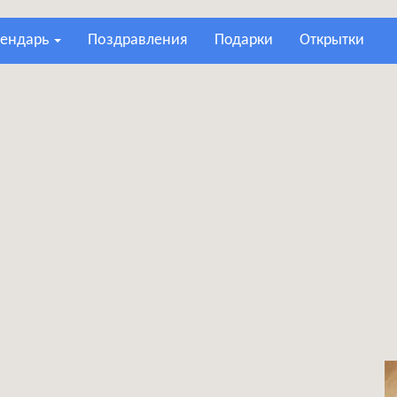
лендарь
поздравления
подарки
открытки