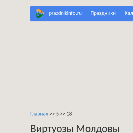
Перейти
prazdnikinfo.ru
праздники
ка
к
основному
содержанию
Главная
>>
5
>>
18
Виртуозы Молдовы