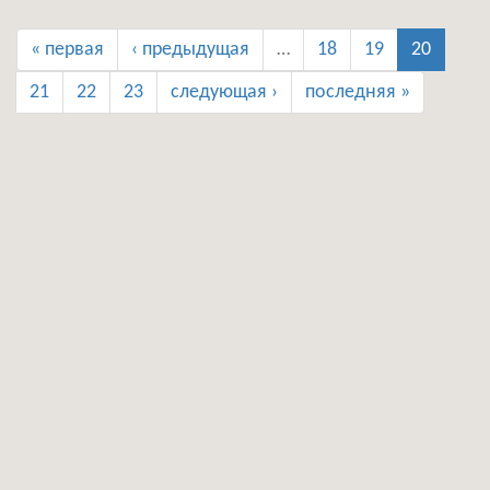
« первая
‹ предыдущая
…
18
19
20
21
22
23
следующая ›
последняя »