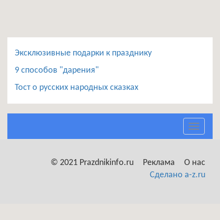
Эксклюзивные подарки к празднику
9 способов "дарения"
Тост о русских народных сказках
Toggle
navigat
© 2021 Prazdnikinfo.ru
Реклама
О нас
Сделано a-z.ru