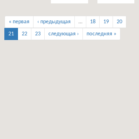
« первая
‹ предыдущая
…
18
19
20
21
22
23
следующая ›
последняя »