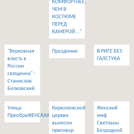
КОМФОРТНЕЕ,
ЧЕМ В
КОСТЮМЕ
ПЕРЕД
КАМЕРОЙ..."
"Верховная
Праздники
В РИГЕ БЕЗ
власть в
ГАЛСТУКА
России
священна" -
Станислав
Белковский
Улица
Кирилловской
Женский
ПреобраЖЕНСКАЯ
церкви
миф
вынесен
Светланы
приговор
Безродной