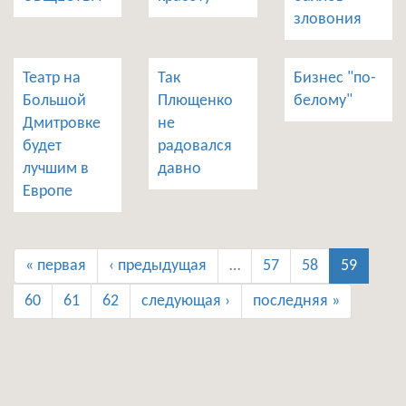
зловония
Театр на
Так
Бизнес "по-
Большой
Плющенко
белому"
Дмитровке
не
будет
радовался
лучшим в
давно
Европе
« первая
‹ предыдущая
…
57
58
59
60
61
62
следующая ›
последняя »