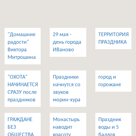
"Домашние
29 мая -
ТЕРРИТОРИЯ
радости"
день города
ПРАЗДНИКА
Виктора
ИВаново
Митрошина
"ОХОТА"
Праздники
город и
НАЧИНАЕТСЯ
начнутся со
горожане
СРАЗУ после
звуков
праздников
морин-хура
ГРАЖДАНЕ
Монастырь
Праздник
БЕЗ
наводит
воды и 5
ОБЩЕСТВА
красоту
баллов