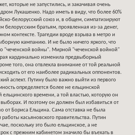
ет, которые не запустились, и закачивая очень
дром Лукашенко. Надо иметь в виду, что более 60%
йско-белорусский союз и, в общем, симпатизируют
м белорусским братьям, проявленная из-за денег,
ном контексте. Трагедии вроде взрыва в метро и
борную кампанию. И не было ничего яркого, что
ло "чеченской войны". Мирной "чеченской войной"
оторая кардинально изменила предвыборный
роме того, она отвлекла внимание от той реальной
исходить от его наиболее радикальных оппонентов.
кий аспект. Путину было важно выйти из первого
тимность определяется более не ельцинской
й ельцинского времени, а той властью, которую он
выборах. И поэтому он должен был избавиться от
во от Бориса Ельцина. Сама отставка не была
 работы касьяновского правительства. Путин
чае, поскольку это было ельцинское, а не
срок с прежним кабинетом значило бы въехать в