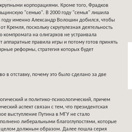
с крупными корпорациями. Кроме того, Фрадков
ьцинскую "семью". В 2000 году "семья" лишила
03 году именно Александр Волошин добился, чтобы
от Кремля, поскольку скрупулезная деятельность
 компромата на олигархов не устраивала
т аппаратные правила игры и потому готов принять
ярные реформы, стратегия которых будет
о в отставку, почему это было сделано за две
ологический и политико-психологический, причем
ческий аспект связан с тем, что президентская
ое выступление Путина в МГУ не стало
еполнено либеральными благоглупостями, которые
в целом должным образом. Далее пошла серия