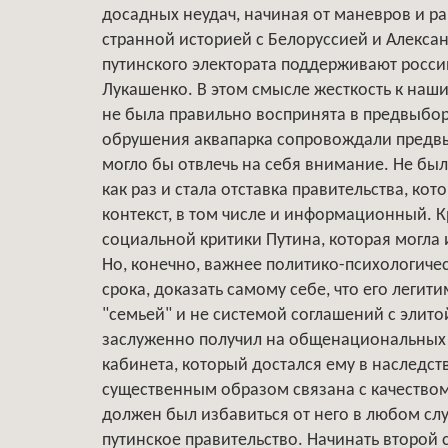
досадных неудач, начиная от маневров и рак
странной историей с Белоруссией и Алексан
путинского электората поддерживают росси
Лукашенко. В этом смысле жесткость к наши
не была правильно воспринята в предвыбор
обрушения аквапарка сопровождали предвы
могло бы отвлечь на себя внимание. Не бы
как раз и стала отставка правительства, к
контекст, в том числе и информационный. К
социальной критики Путина, которая могла 
Но, конечно, важнее политико-психологичес
срока, доказать самому себе, что его леги
"семьей" и не системой соглашений с элито
заслуженно получил на общенациональных 
кабинета, который достался ему в наследст
существенным образом связана с качеством
должен был избавиться от него в любом слу
путинское правительство. Начинать второй 