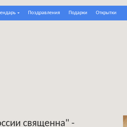
лендарь
поздравления
подарки
открытки
оссии священна" -