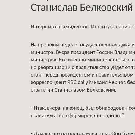
Станислав Белковский
Интервью с президентом Института национ
На прошлой неделе Государственная дума 
министра. Вчера президент России Владими
министров. Количество министерств было с
на реорганизацию правительства уйдет от тр
стоят перед президентом и правительством
корреспондент RBC daily Михаил Чернов бе
стратегии Станиславом Белковским.
- Итак, вчера, наконец, был обнародован с
правительство сформировано надолго?
- Думаю, что на полтора-два года. Оно буд