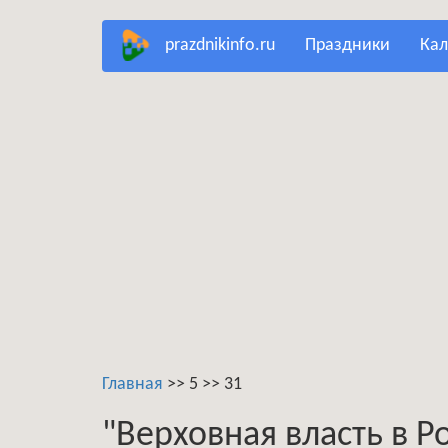
Перейти
prazdnikinfo.ru
праздники
ка
к
основному
содержанию
Главная
>>
5
>>
31
"Верховная власть в Р