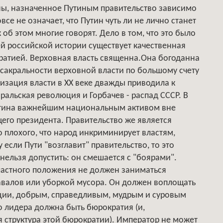
оны, назначенное Путиным правительство зависимо
овсе не означает, что Путин чуть ли не лично станет
 об этом многие говорят. Дело в том, что это было
ей российской истории существует качественная
ратией. Верховная власть священна.Она богоданна
 сакральности верховной власти по большому счету
лизация власти в XX веке дважды приводила к
вральская революция и Горбачев - распад СССР. В
Путина важнейшим национальным активом вне
его президента. Правительство же является
о плохого, что народ инкриминирует властям,
 если Пути "возглавит" правительство, то это
 нельзя допустить: он смешается с "боярами".
ластного положения не должен заниматься
авалов или уборкой мусора. Он должен воплощать
туции, добрым, справедливым, мудрым и суровым
 лидера должна быть бюрократия (и,
я структура этой бюрократии). Император не может