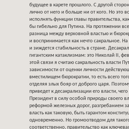
будущее в карете прошлого. С другой стор
лично от него и больше ни от кого. Но это в
исполнять функции главы правительства, как
бы гибельно для Путина. На протяжении вс
разница между верховной властью и бюрок
и воспринимается как нечто сакральное. На
и зиждется стабильность в стране. Десакра
гигантским катаклизмам: это Николай II, фе
этой связи я считаю сакральность власти 
зависимости от оценки личности действующ
вместилищем бюрократии, то есть всего тог
отделяя злых бояр от доброго царя. Поэтому
приведет к десакрализации его власти, чего
Президент в силу особой природы своего в
реформой железных дорог, разгребанием з
власть как таковую, быть гарантом консти
одновременно. Но громоотводом для такого
соответственно, правительство как ключева