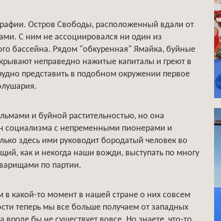
ографии. Остров Свободы, расположенный вдали от
ами. С ним не ассоциировался ни один из
ого бассейна. Рядом "обкуренная" Ямайка, буйные
укрывают неправедно нажитые капиталы и греют в
Трудно представить в подобном окружении первое
олушария.
пальмами и буйной растительностью, но она
ен социализма с непременными пионерами и
ько здесь ими руководит бородатый человек во
щий, как и некогда наши вожди, выступать по многу
оварищами по партии.
 в какой-то момент в нашей стране о них совсем
ости теперь мы все больше получаем от западных
 вроде бы не существует вовсе. Но знаете, что-то