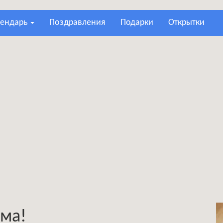
лендарь
поздравления
подарки
открытки
ома!