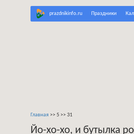
Перейти
prazdnikinfo.ru
праздники
ка
к
основному
содержанию
Главная
>>
5
>>
31
Йо-хо-хо, и бутылка р