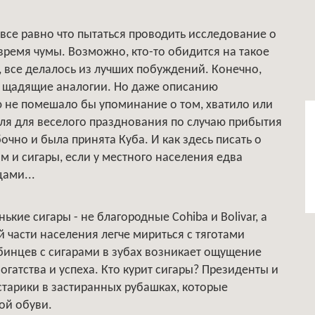
 все равно что пытаться проводить исследование о
время чумы. Возможно, кто-то обидится на такое
, все делалось из лучших побуждений. Конечно,
е щадящие аналогии. Но даже описанию
 не помешало бы упоминание о том, хватило или
оля для веселого празднования по случаю прибытия
очно и была принята Куба. И как здесь писать о
м и сигары, если у местного населения едва
цами...
кие сигары - не благородные Cohiba и Bolivar, а
й части населения легче мириться с тяготами
бинцев с сигарами в зубах возникает ощущение
огатства и успеха. Кто курит сигары? Президенты и
т старики в застиранных рубашках, которые
ой обуви.