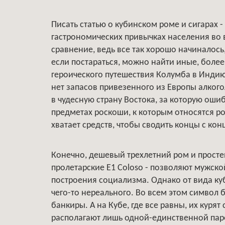
Писать статью о кубинском роме и сигарах -
гастрономических привычках населения во 
сравнение, ведь все так хорошо начиналось
если постараться, можно найти иные, боле
героического путешествия Колумба в Индию
нет запасов привезенного из Европы алког
в чудесную страну Востока, за которую ошиб
предметах роскоши, к которым относятся ро
хватает средств, чтобы сводить концы с кон
Конечно, дешевый трехлетний ром и простень
пролетарские Е1 Coloso - позволяют мужско
построения социализма. Однако от вида ку
чего-то нереального. Во всем этом символ б
банкиры. А на Кубе, где все равны, их куря
располагают лишь одной-единственной пар