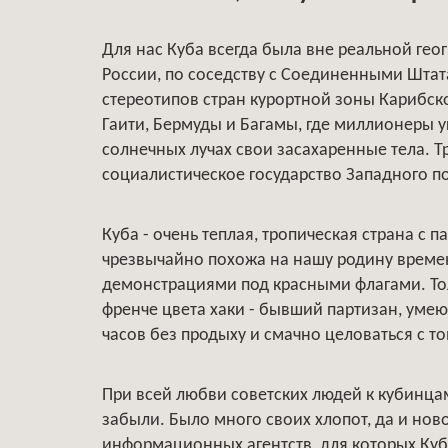
Для нас Куба всегда была вне реальной ге
России, по соседству с Соединенными Штат
стереотипов стран курортной зоны Карибск
Гаити, Бермуды и Багамы, где миллионеры 
солнечных лучах свои засахаренные тела. 
социалистическое государство Западного п
Куба - очень теплая, тропическая страна с 
чрезвычайно похожа на нашу родину врем
демонстрациями под красными флагами. Тол
френче цвета хаки - бывший партизан, умею
часов без продыху и смачно целоваться с т
При всей любви советских людей к кубинцам
забыли. Было много своих хлопот, да и нов
информационных агентств, для которых Куба