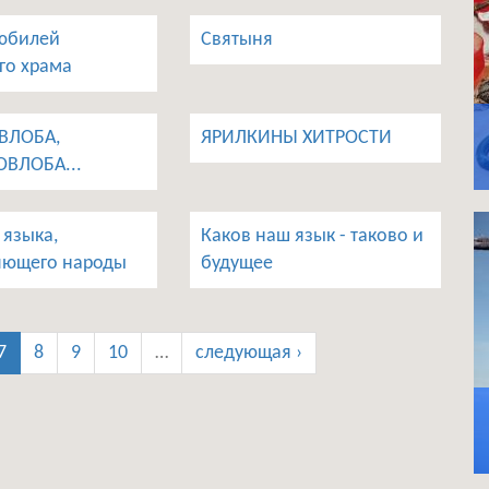
юбилей
Святыня
го храма
ВЛОБА,
ЯРИЛКИНЫ ХИТРОСТИ
ВЛОБА...
 языка,
Каков наш язык - таково и
яющего народы
будущее
7
8
9
10
…
следующая ›