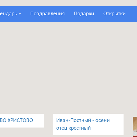
лендарь
поздравления
подарки
открытки
ВО ХРИСТОВО
Иван-Постный - осени
отец крестный