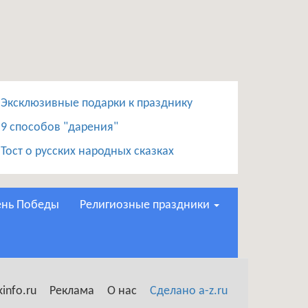
Эксклюзивные подарки к празднику
9 способов "дарения"
Тост о русских народных сказках
День Победы
Религиозные праздники
info.ru
Реклама
О нас
Сделано a-z.ru