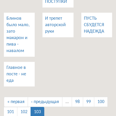
ПОСТУПКИ
Блинов
И трепет
ПУСТЬ
было мало,
авторской
СБУДЕТСЯ
зато
руки
НАДЕЖДА
макарон и
пива -
навалом
Главное в
посте - не
еда
« первая
‹ предыдущая
…
98
99
100
101
102
103