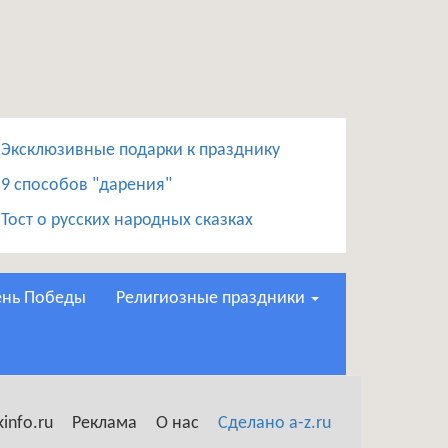
Эксклюзивные подарки к празднику
9 способов "дарения"
Тост о русских народных сказках
День Победы
Религиозные праздники
info.ru
Реклама
О нас
Сделано a-z.ru