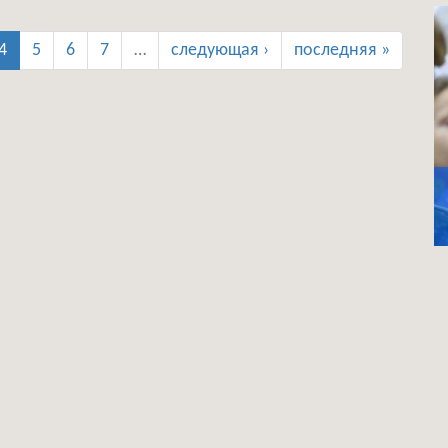
4
5
6
7
…
следующая ›
последняя »