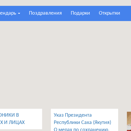
лендарь
поздравления
подарки
открытки
ОНИКИ В
Указ Президента
Х И ЛИЦАХ
Республики Саха (Якутия)
О мерах по сохранению,