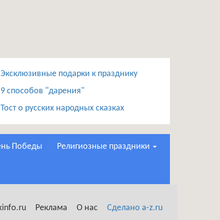
Эксклюзивные подарки к празднику
9 способов "дарения"
Тост о русских народных сказках
День Победы
Религиозные праздники
info.ru
Реклама
О нас
Сделано a-z.ru