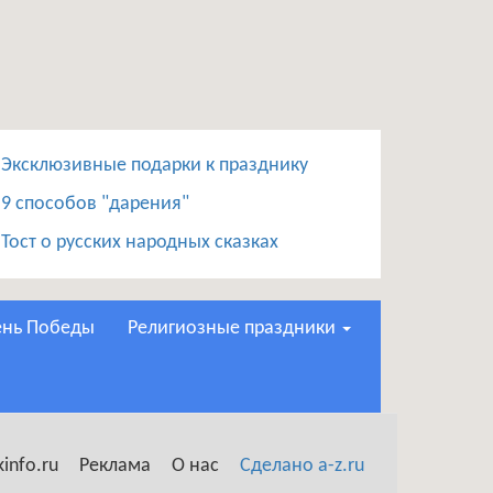
Эксклюзивные подарки к празднику
9 способов "дарения"
Тост о русских народных сказках
День Победы
Религиозные праздники
info.ru
Реклама
О нас
Сделано a-z.ru