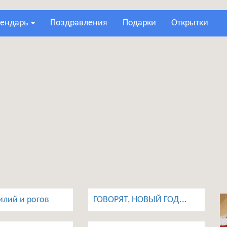
лендарь
поздравления
подарки
открытки
илий и рогов
ГОВОРЯТ, НОВЫЙ ГОД...