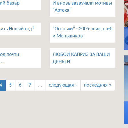
ий базар
И вновь зазвучали мотивы
"Артека"
тить Новый год?
"Огоньки" - 2005: шик, стеб
и Меньшиков
од почти
ЛЮБОЙ КАПРИЗ ЗА ВАШИ
..
ДЕНЬГИ
4
5
6
7
…
следующая ›
последняя »