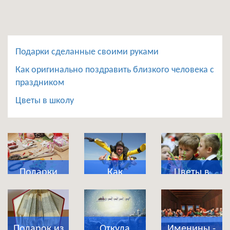
Подарки сделанные своими руками
Как оригинально поздравить близкого человека с
праздником
Цветы в школу
Подарки
Как
Цветы в
сделанные
оригинально
школу
своими
поздравить
руками
близкого
Подарок из
Откуда
Именины -