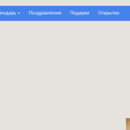
лендарь
поздравления
подарки
открытки