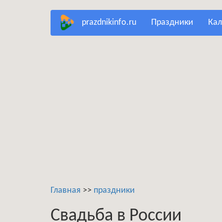
Перейти
prazdnikinfo.ru
праздники
ка
к
основному
содержанию
Главная
>>
праздники
Свадьба в России