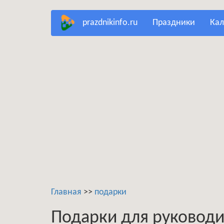
Перейти
prazdnikinfo.ru
праздники
ка
к
основному
содержанию
Главная
>>
подарки
Подарки для руководи