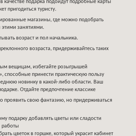
 в качестве подарка подойдут подробные карты
жет пригодиться туристу.
зированные магазины, где можно подобрать
я этими занятиями.
ывать возраст и пол начальника.
преклонного возраста, придерживайтесь таких
лым вещицам, избегайте розыгрышей
», способные принести практическую пользу
леднюю новинку в какой-либо области. Ваш
подарке. Отдайте предпочтение классике
 проявить свою фантазию, но придерживаться
му подарку добавлять цветы или сладости
й работы
брать цветок в горшке, который украсит кабинет