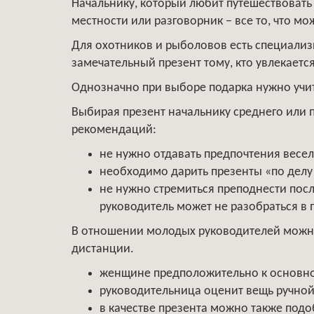
Начальнику, который любит путешествовать
местности или разговорник – все то, что мо
Для охотников и рыболовов есть специали
замечательный презент тому, кто увлекаетс
Однозначно при выборе подарка нужно учит
Выбирая презент начальнику среднего или 
рекомендаций:
не нужно отдавать предпочтения весе
необходимо дарить презенты «по делу
не нужно стремиться преподнести пос
руководитель может не разобраться в 
В отношении молодых руководителей можно
дистанции.
женщине предположительно к основно
руководительница оценит вещь ручно
в качестве презента можно также подо