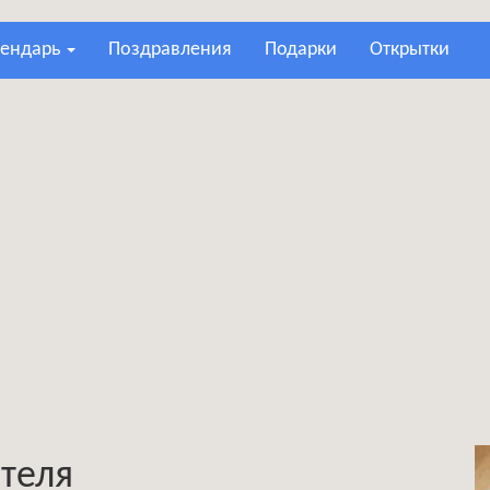
лендарь
поздравления
подарки
открытки
теля