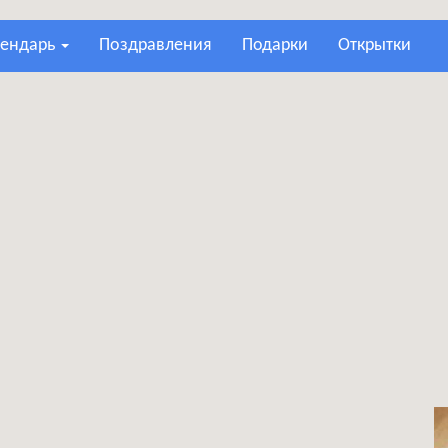
лендарь
поздравления
подарки
открытки