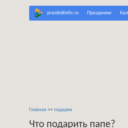
Перейти
prazdnikinfo.ru
праздники
ка
к
основному
содержанию
Главная
>>
подарки
Что подарить папе?