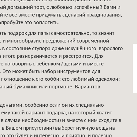
сный домашний торт, с любовью испечённый Вами и
йте все вместе придумать сценарий празднования,
опробуйте это воплотить.
ть подарок для папы самостоятельно, то значит
ие и многообразие предложений современной
ь в состояние ступора даже искушённого, взрослого
в итоге разнервничается и расстроится. Для
е поговорить с ребёнком / детьми и вместе
ы. Это может быть набор инструментов для
еет отношение к его хобби; его любимый одеколон;
жаный бумажник или портмоне. Вариантов
деньгами, особенно если он их специально
 ему такой вариант подарка, на который хватит
 в случае необходимости) и вместе с ним сходите в
о в Вашем присутствии) выберет нужную вещь на
го это будет и интересно, и приятно, и полезно.