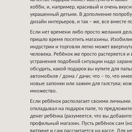
хобби, и, например, красивый и очень вку
украшенный детьми. В дополнение попробу
дизайн интерьеров, и так – же, все вместе п
Если нет времени либо просто желания дела
пришло время посетить магазины. Изобил
индустрии и торговли легко может ввергнут
человека. Ребёнок же просто растеряется и 
устранения подобной ситуации надо заране
обсудить, какой подарок вы купите для пап
автомобиля / дома / дачи; что – то, что им
новые запонки или зажим для галстука; ко
множество.
Если ребёнок располагает своими личными 
откладывал на подарок папе, то предложите
денег ребёнка (разумеется, что вы добавите
профильный магазин. Пусть ребёнок сам (н
витрине и сам рассчитается на кассе. Для не