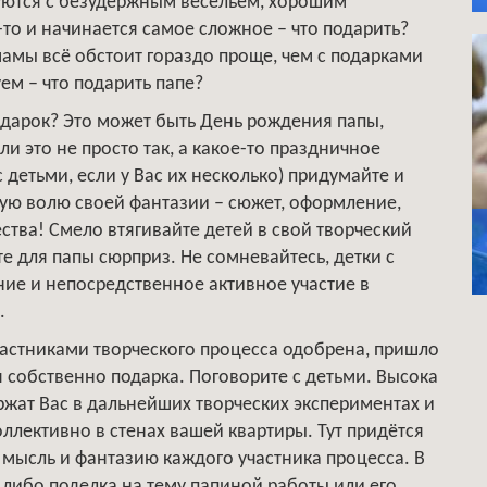
уются с безудержным весельем, хорошим
то и начинается самое сложное – что подарить?
 мамы всё обстоит гораздо проще, чем с подарками
ем – что подарить папе?
одарок? Это может быть День рождения папы,
ли это не просто так, а какое-то праздничное
с детьми, если у Вас их несколько) придумайте и
ную волю своей фантазии – сюжет, оформление,
ства! Смело втягивайте детей в свой творческий
те для папы сюрприз. Не сомневайтесь, детки с
ие и непосредственное активное участие в
.
участниками творческого процесса одобрена, пришло
 собственно подарка. Поговорите с детьми. Высока
ержат Вас в дальнейших творческих экспериментах и
ллективно в стенах вашей квартиры. Тут придётся
 мысль и фантазию каждого участника процесса. В
– либо поделка на тему папиной работы или его