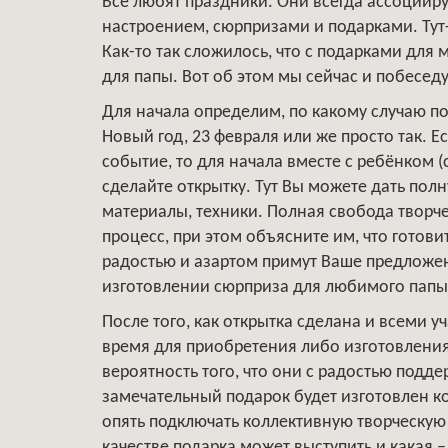
Все любят праздники. Они всегда ассоциир
настроением, сюрпризами и подарками. Тут-
Как-то так сложилось, что с подарками для
для папы. Вот об этом мы сейчас и побеседу
Для начала определим, по какому случаю п
Новый год, 23 февраля или же просто так. Ес
событие, то для начала вместе с ребёнком (
сделайте открытку. Тут Вы можете дать пол
материалы, техники. Полная свобода творче
процесс, при этом объясните им, что готови
радостью и азартом примут Ваше предложен
изготовлении сюрприза для любимого папы
После того, как открытка сделана и всеми 
время для приобретения либо изготовления
вероятность того, что они с радостью подд
замечательный подарок будет изготовлен ко
опять подключать коллективную творческую
качестве подарка может выступить и какая 