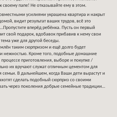
к своему папе! Не отказывайте ему в этом.
 совместными усилиями украшена квартира и накрыт
омой, видит результат ваших трудов, всё это
т…Пропустите вперёд ребёнка. Пусть он первый
ит свой подарок, вдобавок прибавив к нему свои
 тема уже для другой беседы.
омлён таким сюрпризом и ещё долго будет
 и нежностью. Кроме того, подобные домашние
в процессе приготовления, выборе и покупке /
льно их вручают служат отличным цементом для
 семьи. В дальнейшем, когда Ваши дети вырастут и
захотят сделать подобный сюрприз со своими
авать через поколения добрые семейные традиции…