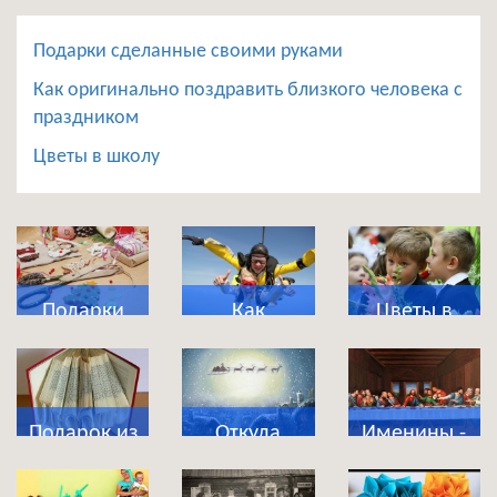
Подарки сделанные своими руками
Как оригинально поздравить близкого человека с
праздником
Цветы в школу
Подарки
Как
Цветы в
сделанные
оригинально
школу
своими
поздравить
руками
близкого
Подарок из
Откуда
Именины -
человека с
магазина
появились
что это за
праздником
приколов
новогодние
праздник?