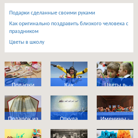
Подарки сделанные своими руками
Как оригинально поздравить близкого человека с
праздником
Цветы в школу
Подарки
Как
Цветы в
сделанные
оригинально
школу
своими
поздравить
руками
близкого
Подарок из
Откуда
Именины -
человека с
магазина
появились
что это за
праздником
приколов
новогодние
праздник?