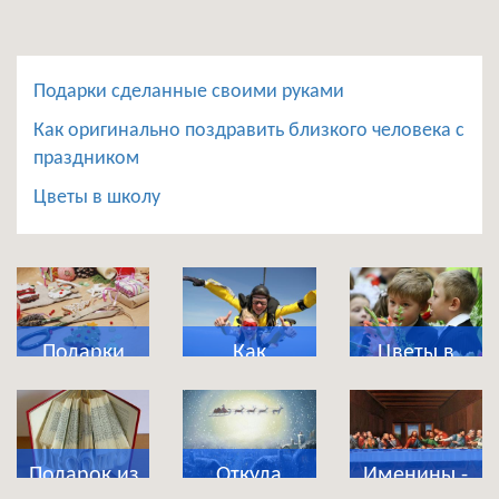
Подарки сделанные своими руками
Как оригинально поздравить близкого человека с
праздником
Цветы в школу
Подарки
Как
Цветы в
сделанные
оригинально
школу
своими
поздравить
руками
близкого
Подарок из
Откуда
Именины -
человека с