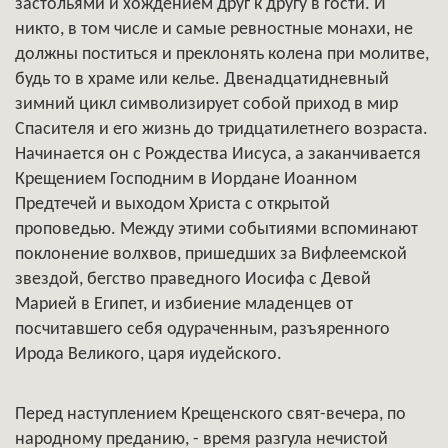
застольями и хождением друг к другу в гости. И
никто, в том числе и самые ревностные монахи, не
должны поститься и преклонять колена при молитве,
будь то в храме или келье. Двенадцатидневный
зимний цикл символизирует собой приход в мир
Спасителя и его жизнь до тридцатилетнего возраста.
Начинается он с Рождества Иисуса, а заканчивается
Крещением Господним в Иордане Иоанном
Предтечей и выходом Христа с открытой
проповедью. Между этими событиями вспоминают
поклонение волхвов, пришедших за Вифлеемской
звездой, бегство праведного Иосифа с Девой
Марией в Египет, и избиение младенцев от
посчитавшего себя одураченным, разъяренного
Ирода Великого, царя иудейского.
Перед наступлением Крещенского свят-вечера, по
народному преданию, - время разгула нечистой