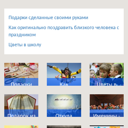
Подарки сделанные своими руками
Как оригинально поздравить близкого человека с
праздником
Цветы в школу
Подарки
Как
Цветы в
сделанные
оригинально
школу
своими
поздравить
руками
близкого
Подарок из
Откуда
Именины -
человека с
магазина
появились
что это за
праздником