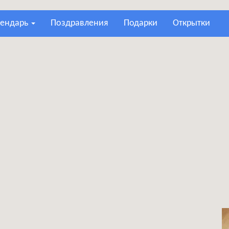
лендарь
поздравления
подарки
открытки