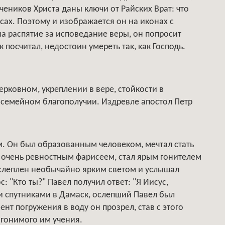
чеников Христа даны ключи от Райских Врат: что
сах. Поэтому и изображается он на иконах с
 распятие за исповедание веры, он попросит
к посчитал, недостоин умереть так, как Господь.
ерковном, укреплении в вере, стойкости в
 семейном благополучии. Издревле апостол Петр
м. Он был образованным человеком, мечтал стать
 очень ревностным фарисеем, стал ярым гонителем
ослеплен необычайно ярким светом и услышал
: "Кто ты?" Павел получил ответ: "Я Иисус,
и спутниками в Дамаск, ослепший Павел был
ент погружения в воду он прозрел, став с этого
гонимого им учения.