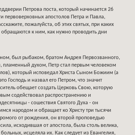
реддверии Петрова поста, который начинается 26
ти первоверховных апостолов Петра и Павла,
скажите, пожалуйста, об этих святых, при каких
 обращаются к ним, как нужно проводить дни
оном, был рыбаком, братом Андрея Первозванного,
й, пламенный духом, Петр стал первым человеком
толов), который исповедал Христа Сыном Божиим (а
это Господь и назвал его Петром, что значит
аситель обещает создать Церковь Свою, которую
рвым содействовал распространению и
десятницы - сошествия Святого Духа - он
мся народом и обращает ко Христу три тысячи
 хромого от рождения, он второй проповедью
 сила, исходившая от апостола, была столь велика,
 больных, исцеляла их. Как следует из Евангелия,