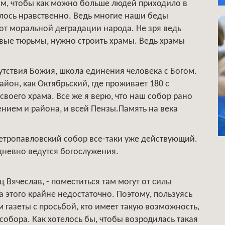
ом, чтобы как можно больше людей приходило в
алось нравственно. Ведь многие наши беды
 от моральной деградации народа. Не зря ведь
новые тюрьмы, нужно строить храмы. Ведь храмы
сутствия Божия, школа единения человека с Богом.
йон, как Октябрьский, где проживает 180 с
своего храма. Все же я верю, что наш собор рано
нием и района, и всей Пензы.Память на века
Петропавловский собор все-таки уже действующий.
дневно ведутся богослужения.
ц Вячеслав, - поместиться там могут от силы
а этого крайне недостаточно. Поэтому, пользуясь
м газеты с просьбой, кто имеет такую возможность,
собора. Как хотелось бы, чтобы возродилась такая