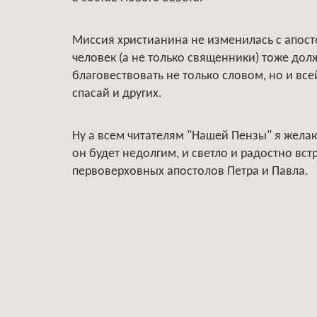
Миссия христианина не изменилась с апосто
человек (а не только священники) тоже до
благовествовать не только словом, но и все
спасай и других.
Ну а всем читателям "Нашей Пензы" я желаю
он будет недолгим, и светло и радостно вст
первоверховных апостолов Петра и Павла.