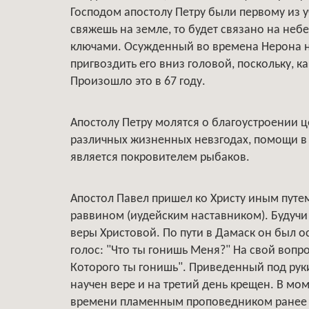
Господом апостолу Петру были первому из у
свяжешь на земле, то будет связано на небе
ключами. Осужденный во времена Нерона на
пригвоздить его вниз головой, поскольку, ка
Произошло это в 67 году.
Апостолу Петру молятся о благоустроении ц
различных жизненных невзгодах, помощи в
является покровителем рыбаков.
Апостол Павел пришел ко Христу иным путе
раввином (иудейским наставником). Будучи
веры Христовой. По пути в Дамаск он был 
голос: "Что ты гонишь Меня?" На свой вопрос
Которого ты гонишь". Приведенный под рук
научен вере и на третий день крещен. В мом
времени пламенным проповедником ранее 