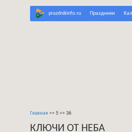
Перейти
prazdnikinfo.ru
праздники
ка
к
основному
содержанию
Главная
>>
5
>>
36
КЛЮЧИ ОТ НЕБА