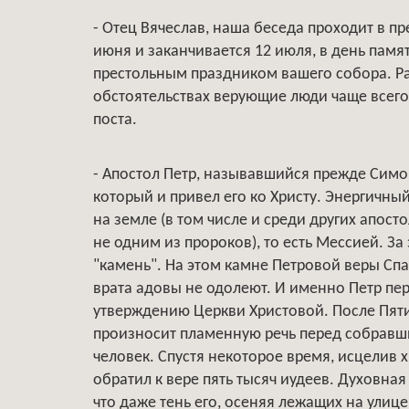
- Отец Вячеслав, наша беседа проходит в п
июня и заканчивается 12 июля, в день памя
престольным праздником вашего собора. Рас
обстоятельствах верующие люди чаще всего
поста.
- Апостол Петр, называвшийся прежде Сим
который и привел его ко Христу. Энергичны
на земле (в том числе и среди других апос
не одним из пророков), то есть Мессией. За 
"камень". На этом камне Петровой веры Сп
врата адовы не одолеют. И именно Петр пе
утверждению Церкви Христовой. После Пяти
произносит пламенную речь перед собравши
человек. Спустя некоторое время, исцелив
обратил к вере пять тысяч иудеев. Духовная
что даже тень его, осеняя лежащих на улице