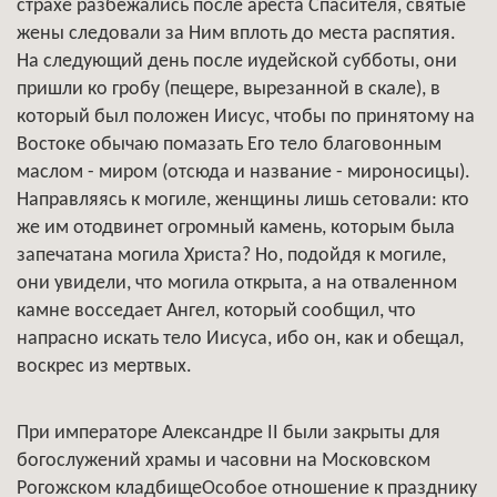
страхе разбежались после ареста Спасителя, святые
жены следовали за Ним вплоть до места распятия.
На следующий день после иудейской субботы, они
пришли ко гробу (пещере, вырезанной в скале), в
который был положен Иисус, чтобы по принятому на
Востоке обычаю помазать Его тело благовонным
маслом - миром (отсюда и название - мироносицы).
Направляясь к могиле, женщины лишь сетовали: кто
же им отодвинет огромный камень, которым была
запечатана могила Христа? Но, подойдя к могиле,
они увидели, что могила открыта, а на отваленном
камне восседает Ангел, который сообщил, что
напрасно искать тело Иисуса, ибо он, как и обещал,
воскрес из мертвых.
При императоре Александре II были закрыты для
богослужений храмы и часовни на Московском
Рогожском кладбищеОсобое отношение к празднику