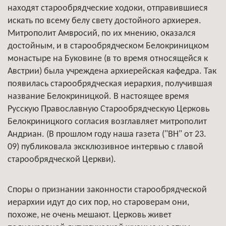
находят старообрядческие ходоки, отправившиеся
искать по всему белу свету достойного архиерея.
Митрополит Амвросий, по их мнению, оказался
достойным, и в старообрядческом Белокриницком
монастыре на Буковине (в то время относящейся к
Австрии) была учреждена архиерейская кафедра. Так
появилась старообрядческая иерархия, получившая
название Белокриницкой. В настоящее время
Русскую Православную Старообрядческую Церковь
Белокриницкого согласия возглавляет митрополит
Андриан. (В прошлом году наша газета ("ВН" от 23.
09) публиковала эксклюзивное интервью с главой
старообрядческой Церкви).
Споры о признании законности старообрядческой
иерархии идут до сих пор, но староверам они,
похоже, не очень мешают. Церковь живет