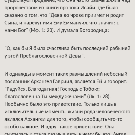
Существует предание, что Она часто размышляла над
пророчеством из книги пророка Исайи, где было
сказано о том, что "Дева во чреве приимет и родит
Сына, и нарекут имя Ему Еммануил, что значит: с
нами Бог" (Мф. 1: 23). И думала Богородица:
"О, как бы Я была счастлива быть последней рабыней
у этой Преблагословенной Девы".
И однажды в момент таких размышлений небесный
посланник Архангел Гавриил, является Ей и говорит:
"Радуйся, Благодатная! Господь с Тобою;
благословенна Ты между женами" (Лк. 1: 28).
Необычно было это приветствие. Только лишь в
исключительные моменты жизни рода человеческого
являлся Архангел для того, чтобы сообщить что-то
особо важное. И вдруг такое приветствие. Она
смутилась и стала размышлять, к чему бы это. Ангел