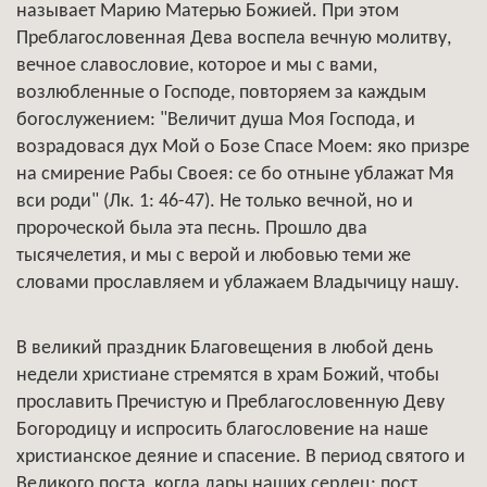
называет Марию Матерью Божией. При этом
Преблагословенная Дева воспела вечную молитву,
вечное славословие, которое и мы с вами,
возлюбленные о Господе, повторяем за каждым
богослужением: "Величит душа Моя Господа, и
возрадовася дух Мой о Бозе Спасе Моем: яко призре
на смирение Рабы Своея: се бо отныне ублажат Мя
вси роди" (Лк. 1: 46-47). Не только вечной, но и
пророческой была эта песнь. Прошло два
тысячелетия, и мы с верой и любовью теми же
словами прославляем и ублажаем Владычицу нашу.
В великий праздник Благовещения в любой день
недели христиане стремятся в храм Божий, чтобы
прославить Пречистую и Преблагословенную Деву
Богородицу и испросить благословение на наше
христианское деяние и спасение. В период святого и
Великого поста, когда дары наших сердец: пост,