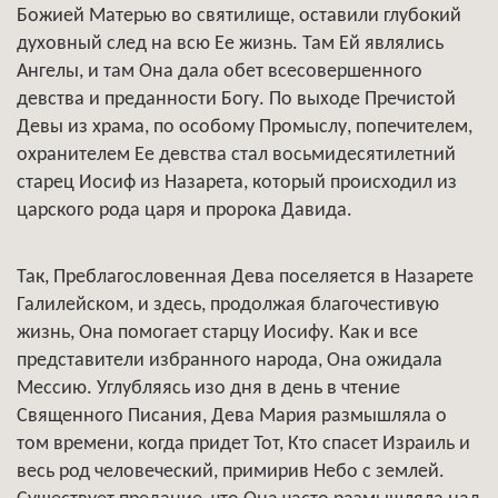
Божией Матерью во святилище, оставили глубокий
духовный след на всю Ее жизнь. Там Ей являлись
Ангелы, и там Она дала обет всесовершенного
девства и преданности Богу. По выходе Пречистой
Девы из храма, по особому Промыслу, попечителем,
охранителем Ее девства стал восьмидесятилетний
старец Иосиф из Назарета, который происходил из
царского рода царя и пророка Давида.
Так, Преблагословенная Дева поселяется в Назарете
Галилейском, и здесь, продолжая благочестивую
жизнь, Она помогает старцу Иосифу. Как и все
представители избранного народа, Она ожидала
Мессию. Углубляясь изо дня в день в чтение
Священного Писания, Дева Мария размышляла о
том времени, когда придет Тот, Кто спасет Израиль и
весь род человеческий, примирив Небо с землей.