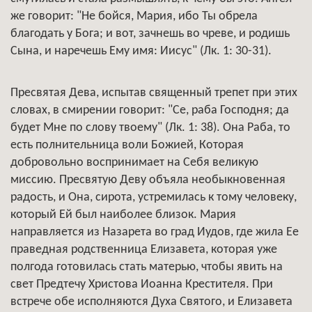
же говорит: "Не бойся, Мария, ибо Ты обрела
благодать у Бога; и вот, зачнешь во чреве, и родишь
Сына, и наречешь Ему имя: Иисус" (Лк. 1: 30-31).
Пресвятая Дева, испытав священный трепет при этих
словах, в смирении говорит: "Се, раба Господня; да
будет Мне по слову твоему" (Лк. 1: 38). Она Раба, то
есть полнительница воли Божией, Которая
добровольно воспринимает на Себя великую
миссию. Пресвятую Деву объяла необыкновенная
радость, и Она, сирота, устремилась к тому человеку,
который Ей был наиболее близок. Мария
направляется из Назарета во град Иудов, где жила Ее
праведная родственница Елизавета, которая уже
полгода готовилась стать матерью, чтобы явить на
свет Предтечу Христова Иоанна Крестителя. При
встрече обе исполняются Духа Святого, и Елизавета