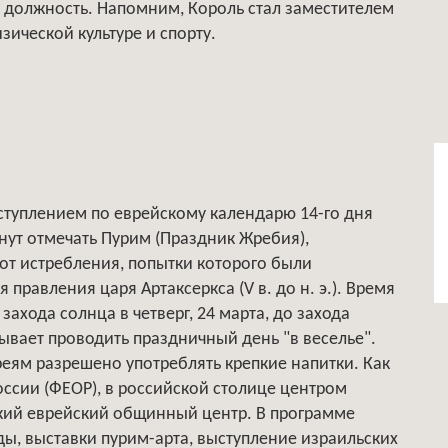
а должность. Напомним, Король стал заместителем
зической культуре и спорту.
аступлением по еврейскому календарю 14-го дня
нут отмечать Пурим (Праздник Жребия),
от истребления, попытки которого были
правления царя Артаксеркса (V в. до н. э.). Время
ахода солнца в четверг, 24 марта, до захода
сывает проводить праздничный день "в веселье".
реям разрешено употреблять крепкие напитки. Как
ссии (ФЕОР), в российской столице центром
ский еврейский общинный центр. В программе
ды, выставки пурим-арта, выступление израильских