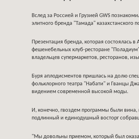
Вслед за Россией и Грузией GWS познаком
элитного бренда "Тамада" казахстанского п
Презентация бренда, которая состоялась в 
фешенебельных клуб-ресторане "Поладиум"
владельцев супермаркетов, ресторанов, из
Буря аплодисментов пришлась на долю спе
фольклорного театра "Набати" и Гванцы Д
видением современной высокой моды.
И, конечно, гвоздем программы были вина,
подлинный и единодушный восторг собравше
"Мы довольны приемом, который был оказа