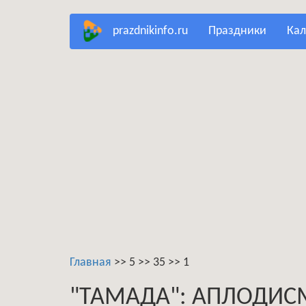
Перейти
prazdnikinfo.ru
праздники
ка
к
основному
содержанию
Главная
>>
5
>>
35
>>
1
"ТАМАДА": АПЛОДИС