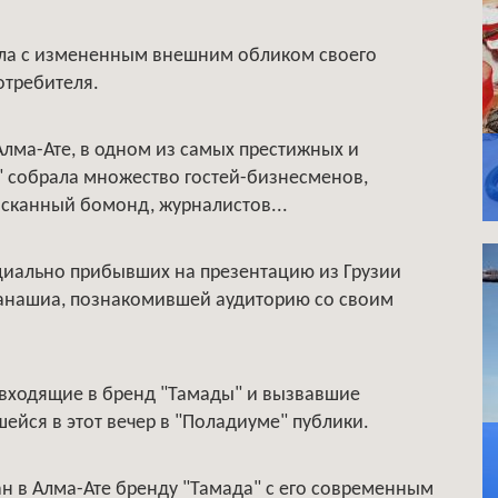
ила с измененным внешним обликом своего
отребителя.
Алма-Ате, в одном из самых престижных и
 собрала множество гостей-бизнесменов,
ысканный бомонд, журналистов...
циально прибывших на презентацию из Грузии
жанашиа, познакомившей аудиторию со своим
 входящие в бренд "Тамады" и вызвавшие
йся в этот вечер в "Поладиуме" публики.
н в Алма-Ате бренду "Тамада" с его современным