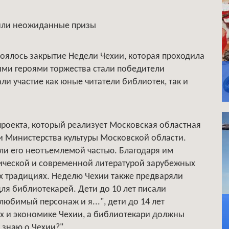
чили неожиданные призы
тоялось закрытие Недели Чехии, которая проходила
ыми героями торжества стали победители
ли участие как юные читатели библиотек, так и
проекта, который реализует Московская областная
и Министерства культуры Московской области.
али его неотъемлемой частью. Благодаря им
сической и современной литературой зарубежных
ых традициях. Неделю Чехии также предваряли
ля библиотекарей. Дети до 10 лет писали
юбимый персонаж и я...", дети до 14 лет
ях и экономике Чехии, а библиотекари должны
 знаю о Чехии?".