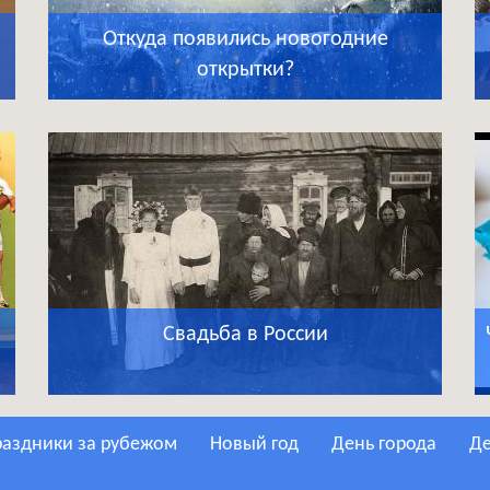
Откуда появились новогодние
открытки?
Свадьба в России
Праздники за рубежом
Новый год
День города