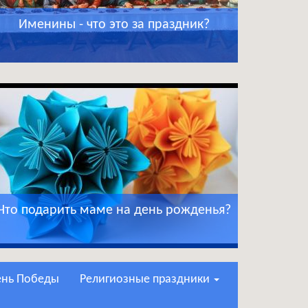
Именины - что это за праздник?
Что подарить маме на день рожденья?
День Победы
Религиозные праздники