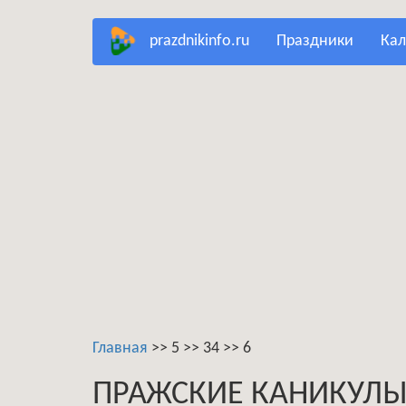
Перейти
prazdnikinfo.ru
праздники
ка
к
основному
содержанию
Главная
>>
5
>>
34
>>
6
ПРАЖСКИЕ КАНИКУЛЫ