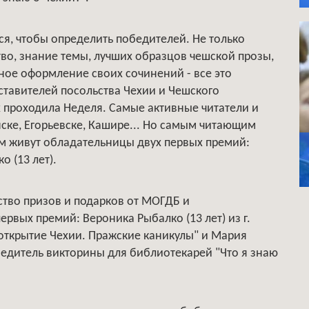
я, чтобы определить победителей. Не только
тво, знание темы, лучших образцов чешской прозы,
ное оформление своих сочинений - все это
ставителей посольства Чехии и Чешского
х проходила Неделя. Самые активные читатели и
енске, Егорьевске, Кашире... Но самым читающим
м живут обладательницы двух первых премий:
о (13 лет).
тво призов и подарков от МОГДБ и
рвых премий: Вероника Рыбалко (13 лет) из г.
открытие Чехии. Пражские каникулы" и Мария
бедитель викторины для библиотекарей "Что я знаю