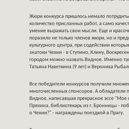
Жюри конкурса пришлось немало потрудитьс
количество присланных работ, а само качес
умение выражать свои мысли. Еще и красоч
поразило не только членов жюри, но и пред
культурного центра, при содействии которы
знатоки Чехии - в Ступино, Клину, Воскрес
городом можно назвать Видное. Именно та
Татьяна Наветкина (9 лет) и Вероника Рыбалк
Все победители конкурсов получили множес
многочисленных спонсоров. А обладатели пе
Видное, написавшая прекрасное эссе "Мое 
Пряхина, библиотекарь из г. Бронницы - по
о Чехии?" - награждены поездкой в Прагу.