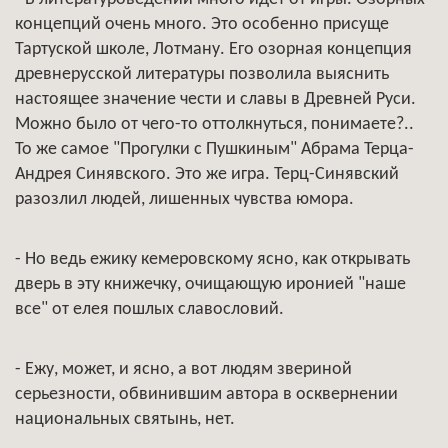
концепций очень много. Это особенно присуще
Тартуской школе, Лотману. Его озорная концепция
древнерусской литературы позволила выяснить
настоящее значение чести и славы в Древней Руси.
Можно было от чего-то оттолкнуться, понимаете?..
То же самое "Прогулки с Пушкиным" Абрама Терца-
Андрея Синявского. Это же игра. Терц-Синявский
разозлил людей, лишенных чувства юмора.
- Но ведь ежику кемеровскому ясно, как открывать
дверь в эту книжечку, очищающую иронией "наше
все" от елея пошлых славословий.
- Ежу, может, и ясно, а вот людям звериной
серьезности, обвинившим автора в осквернении
национальных святынь, нет.