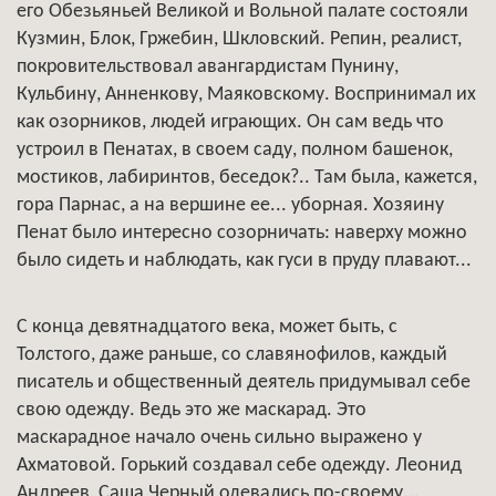
его Обезьяньей Великой и Вольной палате состояли
Кузмин, Блок, Гржебин, Шкловский. Репин, реалист,
покровительствовал авангардистам Пунину,
Кульбину, Анненкову, Маяковскому. Воспринимал их
как озорников, людей играющих. Он сам ведь что
устроил в Пенатах, в своем саду, полном башенок,
мостиков, лабиринтов, беседок?.. Там была, кажется,
гора Парнас, а на вершине ее... уборная. Хозяину
Пенат было интересно созорничать: наверху можно
было сидеть и наблюдать, как гуси в пруду плавают...
С конца девятнадцатого века, может быть, с
Толстого, даже раньше, со славянофилов, каждый
писатель и общественный деятель придумывал себе
свою одежду. Ведь это же маскарад. Это
маскарадное начало очень сильно выражено у
Ахматовой. Горький создавал себе одежду. Леонид
Андреев, Саша Черный одевались по-своему...