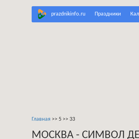
Перейти
prazdnikinfo.ru
праздники
ка
к
основному
содержанию
Главная
>>
5
>>
33
МОСКВА - СИМВОЛ Д