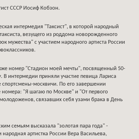
тист СССР Иосиф Кобзон.
еская интермедия "Таксист", в которой народный
 таксиста, везущего из роддома новорожденного
ок мужества" с участием народного артиста России
рвоклассников.
кже номер "Стадион моей мечты", посвященный 50-
у. В интермедии приняли участие певица Лариса
е спортсмены-москвичи. По его завершении
 номера: "Я шагаю по Москве" и "От первого
 молодоженов, связавших себя узами брака в День
им семьям высказала "золотая пара года" -
 народная артистка России Вера Васильева,