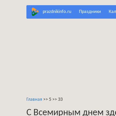
Перейти
prazdnikinfo.ru
праздники
ка
к
основному
содержанию
Главная
>>
5
>>
33
С Всемирным днем здо