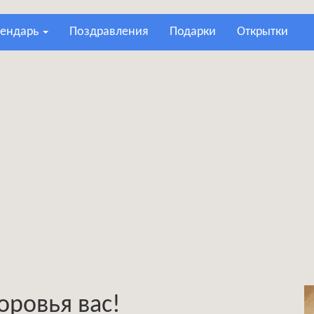
лендарь
поздравления
подарки
открытки
ровья вас!