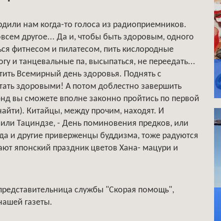
ердили нам когда-то голоса из радиоприемников.
сем другое... Да и, чтобы быть здоровым, одного
ся фитнесом и пилатесом, пить кислородные
гу и танцевальные па, высыпаться, не переедать...
тить Всемирный день здоровья. Поднять с
стать здоровыми! А потом доблестно завершить
энд вы сможете вполне законно пройтись по первой
найти). Китайцы, между прочим, находят. И
 или Тациндзе, - День поминовения предков, или
 да и другие приверженцы буддизма, тоже радуются
ют японский праздник цветов Хана- мацури и
 представительница службы "Скорая помощь",
нашей газеты.