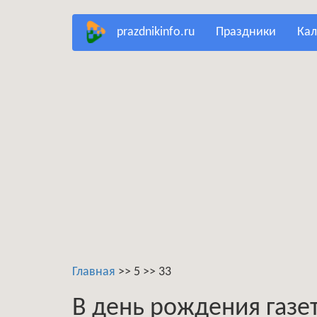
Перейти
prazdnikinfo.ru
праздники
ка
к
основному
содержанию
Главная
>>
5
>>
33
В день рождения газет