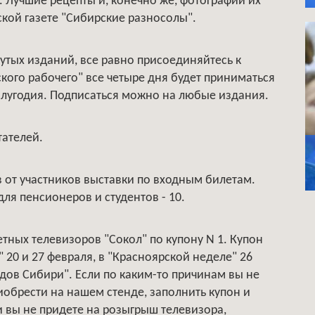
а. Лучшие рецепты и, конечно же, фотографии их
кой газете "Сибирские разносолы".
утых изданий, все равно присоединяйтесь к
ского рабочего" все четыре дня будет приниматься
олугодия. Подписаться можно на любые издания.
тателей.
в от участников выставки по входным билетам.
для пенсионеров и студентов - 10.
етных телевизоров "Сокол" по купону N 1. Купон
20 и 27 февраля, в "Красноярской неделе" 26
дов Сибири". Если по каким-то причинам вы не
риобрести на нашем стенде, заполнить купон и
и вы не придете на розыгрыш телевизора,