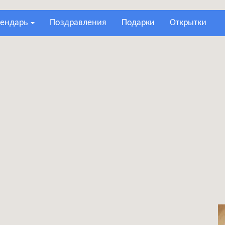
лендарь
поздравления
подарки
открытки