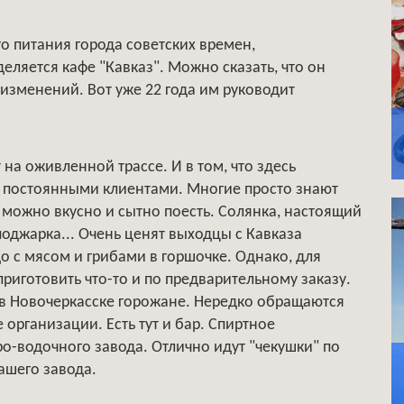
 питания города советских времен,
деляется кафе "Кавказ". Можно сказать, что он
изменений. Вот уже 22 года им руководит
 на оживленной трассе. И в том, что здесь
 постоянными клиентами. Многие просто знают
а можно вкусно и сытно поесть. Солянка, настоящий
поджарка... Очень ценят выходцы с Кавказа
о с мясом и грибами в горшочке. Однако, для
приготовить что-то и по предварительному заказу.
е в Новочеркасске горожане. Нередко обращаются
организации. Есть тут и бар. Спиртное
о-водочного завода. Отлично идут "чекушки" по
ашего завода.