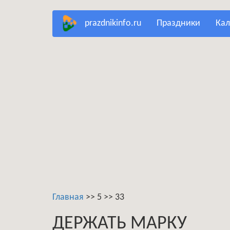
Перейти
prazdnikinfo.ru
праздники
ка
к
основному
содержанию
Главная
>>
5
>>
33
ДЕРЖАТЬ МАРКУ