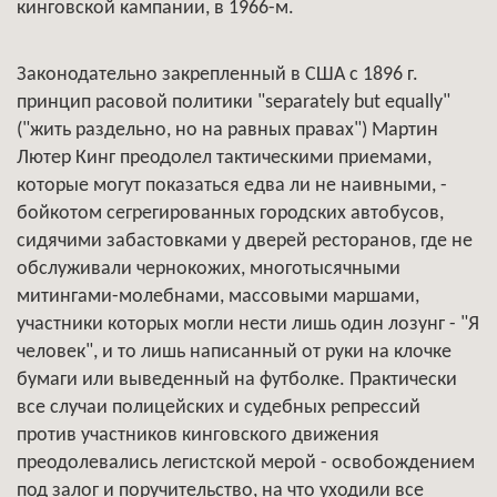
кинговской кампании, в 1966-м.
Законодательно закрепленный в США с 1896 г.
принцип расовой политики "separately but equally"
("жить раздельно, но на равных правах") Мартин
Лютер Кинг преодолел тактическими приемами,
которые могут показаться едва ли не наивными, -
бойкотом сегрегированных городских автобусов,
сидячими забастовками у дверей ресторанов, где не
обслуживали чернокожих, многотысячными
митингами-молебнами, массовыми маршами,
участники которых могли нести лишь один лозунг - "Я
человек", и то лишь написанный от руки на клочке
бумаги или выведенный на футболке. Практически
все случаи полицейских и судебных репрессий
против участников кинговского движения
преодолевались легистской мерой - освобождением
под залог и поручительство, на что уходили все