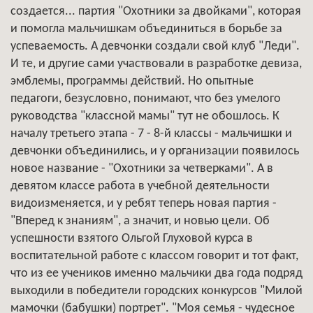
создается... партия "Охотники за двойками", которая
и помогла мальчишкам объединиться в борьбе за
успеваемость. А девчонки создали свой клуб "Леди".
И те, и другие сами участвовали в разработке девиза,
эмблемы, программы действий. Но опытные
педагоги, безусловно, понимают, что без умелого
руководства "классной мамы" тут не обошлось. К
началу третьего этапа - 7 - 8-й классы - мальчишки и
девчонки объединились, и у организации появилось
новое название - "Охотники за четверками". А в
девятом классе работа в учебной деятельности
видоизменяется, и у ребят теперь новая партия -
"Вперед к знаниям", а значит, и новью цели. Об
успешности взятого Ольгой Глуховой курса в
воспитательной работе с классом говорит и тот факт,
что из ее учеников именно мальчики два года подряд
выходили в победители городских конкурсов "Милой
мамочки (бабушки) портрет". "Моя семья - чудесное