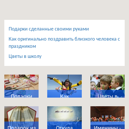
Подарки сделанные своими руками
Как оригинально поздравить близкого человека с
праздником
Цветы в школу
Подарки
Как
Цветы в
сделанные
оригинально
школу
своими
поздравить
руками
близкого
Подарок из
Откуда
Именины -