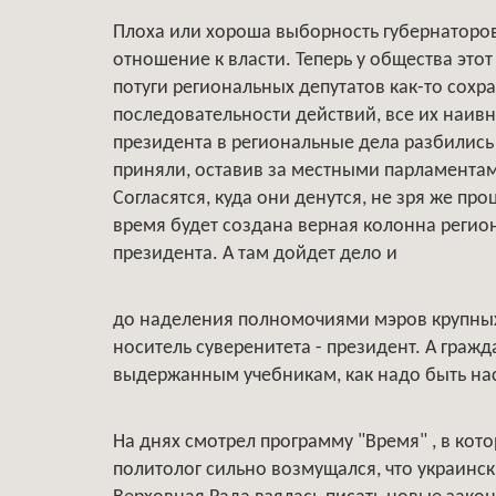
Плоха или хороша выборность губернаторов
отношение к власти. Теперь у общества этот
потуги региональных депутатов как-то сох
последовательности действий, все их наи
президента в региональные дела разбились
приняли, оставив за местными парламентам
Согласятся, куда они денутся, не зря же п
время будет создана верная колонна реги
президента. А там дойдет дело и
до наделения полномочиями мэров крупных 
носитель суверенитета - президент. А гражд
выдержанным учебникам, как надо быть н
На днях смотрел программу "Время" , в ко
политолог сильно возмущался, что украинс