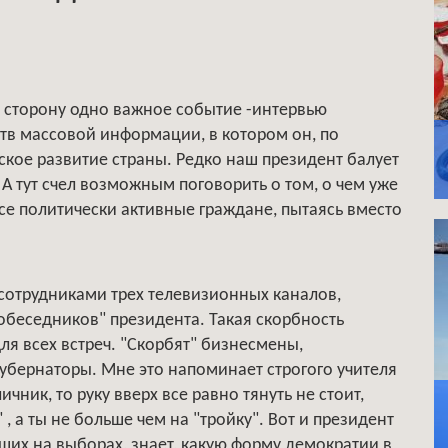
 сторону одно важное событие -интервью
ств массовой информации, в котором он, по
ское развитие страны. Редко наш президент балует
 тут счел возможным поговорить о том, о чем уже
се политически активные граждане, пытаясь вместо
, сотрудниками трех телевизионных каналов,
беседников" президента. Такая скорбность
я всех встреч. "Скорбят" бизнесмены,
 губернаторы. Мне это напоминает строгого учителя
чник, то руку вверх все равно тянуть не стоит,
" , а ты не больше чем на "тройку". Вот и президент
вших на выборах, знает, какую форму демократии в