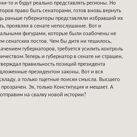
и-то и будут реально представлять регионы. Но
торов право быть сенаторами, готов вновь вернуть
едь раньше губернаторы представляли избравший их
ь, проявляя в сенате непослушание. Вот и
мальными фигурами, которые были озабочены не
м сенатских постов. Чем бы дитя ни тешилось,
начением губернаторов, требуется усилить контроль
еством.Теперь и губернатор в сенате не страшен,
тверждал правильность позиций президента
дложенные президентом законы. Вот и вся
 складу, а только тщетные поиски смысла. Высшего
прозрачен. Эх, только Конституция и мешает. А
 отправим на свалку новой истории?