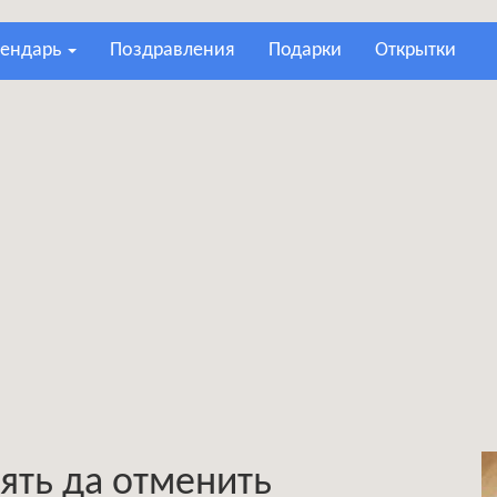
лендарь
поздравления
подарки
открытки
ять да отменить