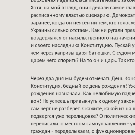
Верховная Рада взялась писать новые закон
Хотя, на мой взгляд, они сделали самое гла
расписанному властью сценарию. Демократи
заранее, когда он неясен ни тем, кто голосуе
Украины сильно отстаем. Как ни ругали през
воздержался от насильственного назначени
и своего наследника Конституцию. Пускай 
чем через капризы царя-батюшки. С судом м
царем чего спорить? На то он и царь. Так кт
Через два дня мы будем отмечать День Конс
Конституция, бедный ее день рождения! Уж
рождения назначали. Как нелюбимую падчер
вон! Не успеешь привыкнуть к одному закону,
сам черт не разберет. Скажите, какой из на
подвергся уже перелицовке? О политических
переписали, о местном самоуправлении - у
граждан - переделываем, о функционирова