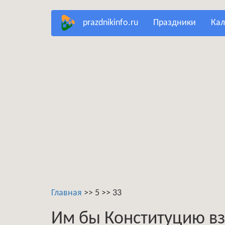
Перейти
prazdnikinfo.ru
праздники
ка
к
основному
содержанию
Главная
>>
5
>>
33
Им бы Конституцию вз