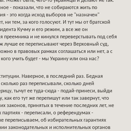
ы. Может быть, чего-то украинцы и делают не так.
вное - показали, что не собираются жить по
я - это когда исход выборов не "назначен"
т, ни тем, за кого голосуют. И тут мы от братской
идента Кучму и его режим, а все же он
я преемника и не кинулся переверстывать под себя
уж лучше ее переписывают через Верховный суд,
ожно в правовых рамках соглашаться или нет, а с
о кого учить будет - мы Украину или она нас?
титуции. Наверное, в последний раз. Бедная
 сколько раз переписывали, сколько дней
ицу, тычут ее туда-сюда - подай-принеси, выйди
 как его тут же перепишут или так завернут, что
ших законов, принятых в течение последних лет, не
 партиях - переписали, о референдумах -
же переписываем, об избирательных гарантиях
нии законодательных и исполнительных органов