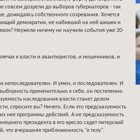
не совсем дозрели до выборов губернаторов - так
ьше, дожидаясь собственного созревания. Хочется
 знающий демократии, не набивший на ней шишек и
ком? Неужели ничему не научили события уже 20-
лечах к власти и авантюристов, и мошенников, и
ли непоследователен. И умен, и последователен. И
в выборность применительно к себе, он постепенно
азуемость наследования власти станет делом
ти, спросите вы? Ничего. Если это предсказуемость
з нее программы действий. А не предсказуемость
ынешнего президента в его кресло сядет питерский
ой, что вчерашняя приближенность "к телу".