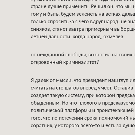
стране лучше применить. Решил он, что мы 
тому и быть, будем зеленеть на ветках дал
только спросить -а с чего вдруг народ, не
синяков, станет завтра примерным выборщи
летней давности, когда народ, охмелев
от нежданной свободы, возносил на своих п
откровенный криминалитет?
Я далек от мысли, что президент наш глуп и
считать на сто шагов вперед умеет. Остави
создает такую систему, при которой предск
обыденным. Но что плохого в предсказуемос
политической платформы и проистекающей и
того, что по истечении срока полномочий н
соратник, у которого всего-то и есть за душ