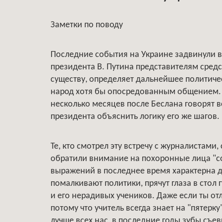
Заметки по поводу
Последние события на Украине задвинули в
президента В. Путина представителям сред
существу, определяет дальнейшее политиче
народ хотя бы опосредованным общением. А
несколько месяцев после Беслана говорят в
президента объяснить логику его же шагов.
Те, кто смотрел эту встречу с журналистами
обратили внимание на похоронные лица "со
выражений в последнее время характерна дл
помалкивают политики, прячут глаза в стол
и его нерадивых учеников. Даже если ты отли
потому что учитель всегда знает на "пятерку
лучше всех нас, в последние годы зубы съе