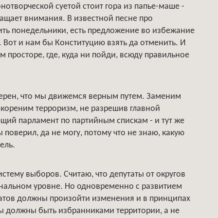
онотворческой суетой стоит гора из папье-маше -
ращает внимания. В известной песне про
ить понедельники, есть предложение во избежание
 Вот и нам бы Конституцию взять да отменить. И
 просторе, где, куда ни пойди, всюду правильное
уверен, что мы движемся верным путем. Заменим
кореним терроризм, не разрешив главной
щий парламент по партийным спискам - и тут же
 поверил, да не могу, потому что не знаю, какую
ель.
стему выборов. Считаю, что депутаты от округов
иональном уровне. Но одновременно с развитием
атов должны произойти изменения и в принципах
 должны быть избранниками территории, а не