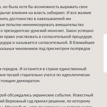
, но была хотя бы возможность выражать свое
 рычаг влияния на власть забирают. И все жалкие
ранить достоинство в навязываемой им
вные попытки минимизировать вмешательство
 о президентско-думский монолит. Закон успешно
и право участвовать в согласительной процедуре.
роцедура и называется согласительной. В ближайшее
ональных чиновников под присмотром полпредов
городов. И останется в стране единственный
ане пускай старательно учатся по идеологически
астоящим демократом.
торой обсуждались украинские события. Известный
кий Верховный суд принял решение, по которому