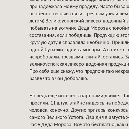
принадлежала моему прадеду. Часто бываю в
особенно тесные связи с речным училищем.
летом) Великоустюгский ликеро-водочный за
побывать на вотчине Деда Мороза спокойно
состязания, если победишь. Продукцию это
круглую дату я справляла необычно. Пришли
одной бутылки, одни самовары! А в них - в
испробовали, трезвыми, считай, остались. 
великоустюгская ликеро-водочная продукци
Про себя еще скажу, что предпочитаю некреп
разве что в чай добавляю.
Но ведь еще интерес, азарт нами движет. Та
просили, 11 штук, втайне надеясь на победу
человек, конечно. Другие призеры конкурса
самого Великого Устюга. Два дня в августе 
кафе Деда Мороза. Всё это бесплатно, как 