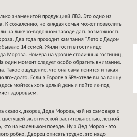
только знаменитой продукцией ЛВЗ. Это одно из
ка. К сожалению, не каждая семья может позволить
шили на ликеро-водочном заводе дать возможность
ороза. Два года проходит кампания "Лето с Дедом
обывало 14 семей. Жили гости в гостинице
еда Мороза. Номера на уровне столичных гостиниц,
 На один момент следует особо обратить внимание.
а. Такое ощущение, что она сама пенится и такая
долго-долго. Если в Европе в SРА-отеле вы за ванну
здесь мойтесь хоть целый день и пейте из-под
сияет здоровьем.
па сказок, дворец Деда Мороза, чай из самовара с
с цветущей экзотической растительностью, лесной
, кто на маленьком поезде. Ну а Дед Мороз - это
ного робко. Дворец описать трудно, это надо