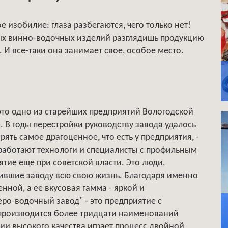
 изобилие: глаза разбегаются, чего только нет!
мых винно-водочных изделий разглядишь продукцию
 И все-таки она занимает свое, особое место.
это одно из старейших предприятий Вологодской
. В годы перестройки руководству завода удалось
рять самое драгоценное, что есть у предприятия, -
работают технологи и специалисты с профильным
тие еще при советской власти. Это люди,
ившие заводу всю свою жизнь. Благодаря именно
нной, а ее вкусовая гамма - яркой и
ро-водочный завод" - это предприятие с
производится более тридцати наименований
и высокого качества играет процесс двойной