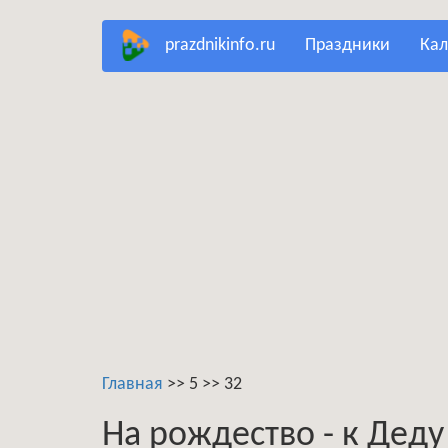
Перейти
prazdnikinfo.ru
праздники
ка
к
основному
содержанию
Главная
>>
5
>>
32
На рождество - к Дед