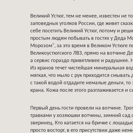
Великий Устюг, тем не менее, известен не 
заповедных уголков России, где живет сказ
себе посетить Великий Устюг, потому и ре
простым людям побывать в гостях у Деда М
Морозом", за это время в Великом Устюге п
Великоустюгского ЛВЗ, прямо на вотчине Д
а сервис гораздо приветливее и радушнее.
Из кранов течет чистейшая минеральная вод
мягкая, что мыло с рук приходится смывать 
с такой водой отдадите немалые деньги, то 
крана. Кожа после этого разглаживается и 
Первый день гости провели на вотчине. Тро
травками у хозяюшки вотчины, зимний сад 
зверинец. Кто катается на бричке с лошадью
просто восторг, в его присутствии даже нем