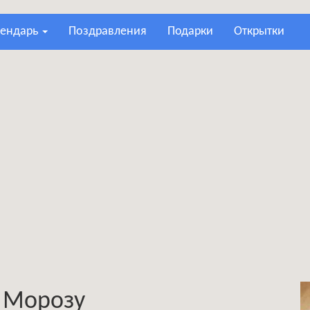
лендарь
поздравления
подарки
открытки
у Морозу