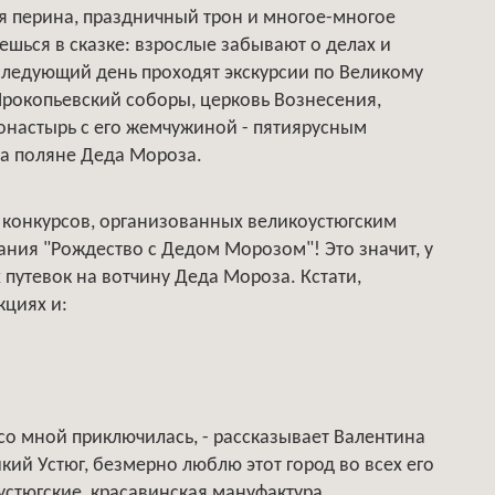
ая перина, праздничный трон и многое-многое
ешься в сказке: взрослые забывают о делах и
а следующий день проходят экскурсии по Великому
 Прокопьевский соборы, церковь Вознесения,
онастырь с его жемчужиной - пятиярусным
на поляне Деда Мороза.
 конкурсов, организованных великоустюгским
ания "Рождество с Дедом Морозом"! Это значит, у
 путевок на вотчину Деда Мороза. Кстати,
кциях и:
со мной приключилась, - рассказывает Валентина
кий Устюг, безмерно люблю этот город во всех его
 устюгские, красавинская мануфактура