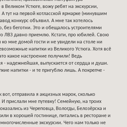
 Великом Устюге, вожу ребят на экскурсии,
 А тут на первой котласской ярмарке (минувшим
вод конкурс объявил. А мне так хотелось
, без беготни. Это и обещалось устроителями
го ЛВЗ давно приемлю. Кстати, про юбилей. Свою
 ко мне домой гости и не увидели на столе ни
севозможные напитки из Великого Устюга. Хотя всё
Зато какое настроение получили! Ведь
я - надежнейшая, выпускается от сердца и души.
кие напитки - и те пригублю лишь. А покрепче -
к вот, отправила я акцизных марок, сколько
. И прислали мне путевку! Семейную, на троих
 оказались из Череповца, Вологды, Белозёрска и
жили в хорошей гостинице, питались в ресторане и
и многочисленные экскурсии. Чего нам только не