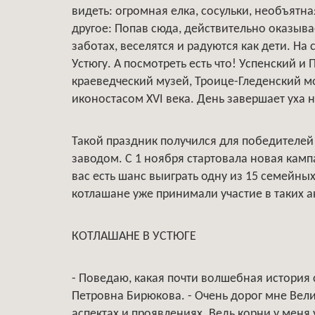
видеть: огромная елка, сосульки, необъятн
другое: Попав сюда, действительно оказыва
заботах, веселятся и радуются как дети. Н
Устюгу. А посмотреть есть что! Успенский и
краеведческий музей, Троице-Гледенский м
иконостасом XVI века. День завершает уха 
Такой праздник получился для победителей
заводом. С 1 ноября стартовала новая камп
вас есть шанс выиграть одну из 15 семейных
котлашане уже принимали участие в таких а
КОТЛАШАНЕ В УСТЮГЕ
- Поведаю, какая почти волшебная история 
Петровна Бирюкова. - Очень дорог мне Вели
аспектах и проявлениях. Ведь корни у меня