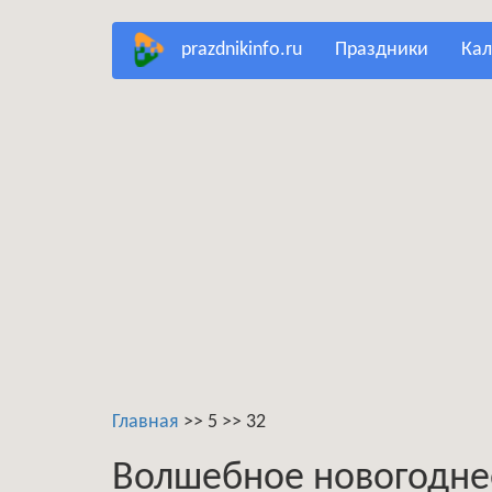
Перейти
prazdnikinfo.ru
праздники
ка
к
основному
содержанию
Главная
>>
5
>>
32
Волшебное новогодне