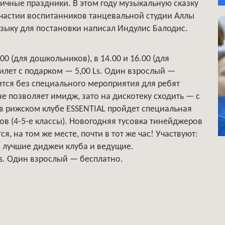
ичные праздники. В этом году музыкальную сказку
участии воспитанников танцевальной студии Аллы
зыку для постановки написал Индулис Балодис.
00 (для дошкольников), в 14.00 и 16.00 (для
билет с подарком — 5,00 Ls. Один взрослый —
дится без специального мероприятия для ребят
не позволяет имидж, зато на дискотеку сходить — с
0 в рижском клубе ESSENTIAL пройдет специальная
в (4-5-е классы). Новогодняя тусовка тинейджеров
ся, на том же месте, почти в тот же час! Участвуют:
, лучшие диджеи клуба и ведущие.
Ls. Один взрослый — бесплатно.