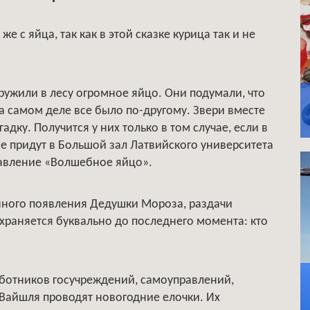
же с яйца, так как в этой сказке курица так и не
ружили в лесу огромное яйцо. Они подумали, что
а самом деле все было по-другому. Звери вместе
адку. Получится у них только в том случае, если в
е придут в Большой зал Латвийского университета
ставление «Волшебное яйцо».
нного появления Дедушки Мороза, раздачи
охраняется буквально до последнего момента: кто
аботников госучреждений, самоуправлений,
Вайшля проводят новогодние елочки. Их