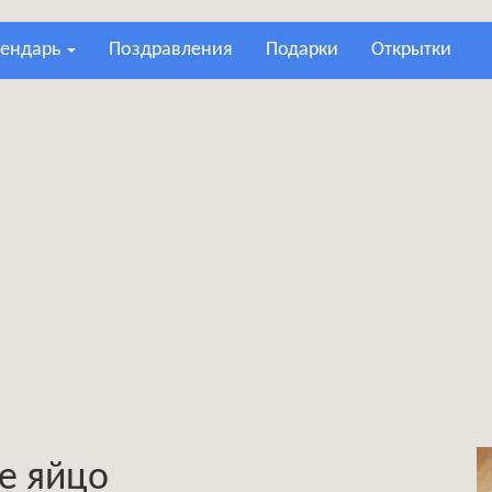
лендарь
поздравления
подарки
открытки
е яйцо