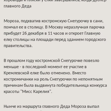
хороводы и пляски у елки завершались, когда дублер
главного Деда
Мороза, подхватив костромскую Снегурочку в сани,
помчал ее в столицу. В Москву неразлучная парочка
прибудет 26 декабря в 11 часов и откроет Главную
елку столицы на площади перед зданием городского
правительства.
В прошлом году костромской Снегурочке повезло
меньше - в последний момент ее участие в
Кремлевской елке было отменено. Вместо
костромичанки на роль Снегурочки по непонятным
причинам была выдвинута победительница конкурса
красоты "Мисс Карелия".
Нынче из маршрута главного Деда Мороза выпал