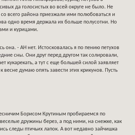
асивых да голосистых во всей округе не было. Не
не со всего района приезжали ими полюбоваться и
ова одно время держала их больше полусотни. Но
хами и курицами.
ась она. - АН нет. Истосковалась я по пению петухов
едние сны. Они друг перед другом так солировали,
ет кукарекать, а тут с еще большей силой заявляет
л, к весне думаю опять завести этих крикунов. Пусть
 лесничим Борисом Крутиным пробираемся по
 веселые дружины берез, а под ними, на снежке, как
ись следы птичьих лапок. А вот недавно зайчишка