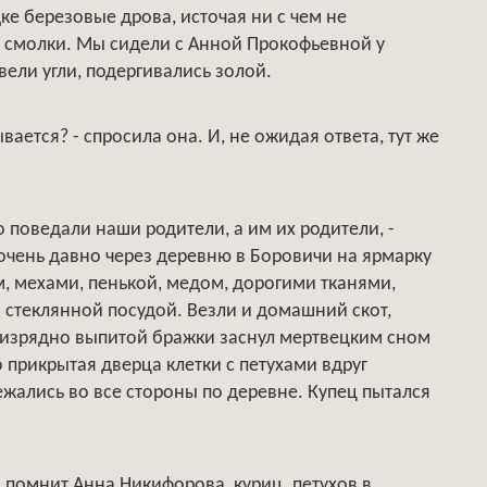
е березовые дрова, источая ни с чем не
й смолки. Мы сидели с Анной Прокофьевной у
овели угли, подергивались золой.
вается? - спросила она. И, не ожидая ответа, тут же
о поведали наши родители, а им их родители, -
 очень давно через деревню в Боровичи на ярмарку
, мехами, пенькой, медом, дорогими тканями,
 стеклянной посудой. Везли и домашний скот,
е изрядно выпитой бражки заснул мертвецким сном
о прикрытая дверца клетки с петухами вдруг
бежались во все стороны по деревне. Купец пытался
 помнит Анна Никифорова, куриц, петухов в