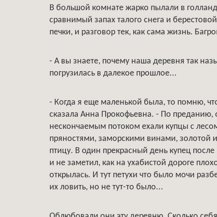
В большой комнате жарко пылали в голландк
сравнимый запах талого снега и берестово
печки, и разговор тек, как сама жизнь. Багр
- А вы знаете, почему наша деревня так назы
погрузилась в далекое прошлое...
- Когда я еще маленькой была, то помню, чт
сказала Анна Прокофьевна. - По преданию,
нескончаемым потоком ехали купцы с лесом
пряностями, заморскими винами, золотой и
птицу. В один прекрасный день купец посл
и не заметил, как на ухабистой дороге плох
открылась. И тут петухи что было мочи раз
их ловить, но не тут-то было...
Облюбовали они эту деревню. Сколько себя