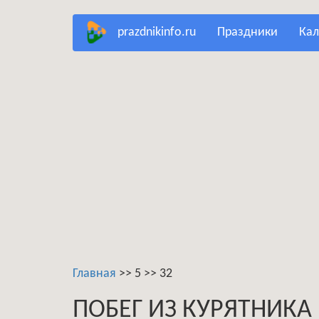
Перейти
prazdnikinfo.ru
праздники
ка
к
основному
содержанию
Главная
>>
5
>>
32
ПОБЕГ ИЗ КУРЯТНИКА