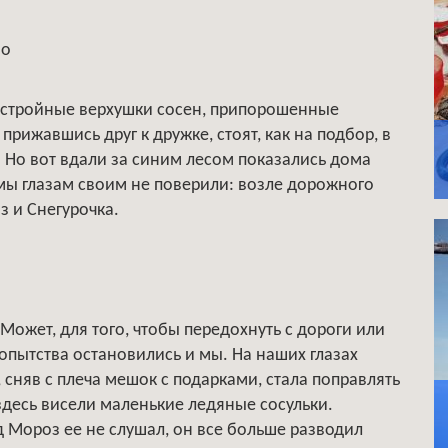
во
ят стройные верхушки сосен, припорошенные
рижавшись друг к дружке, стоят, как на подбор, в
 Но вот вдали за синим лесом показались дома
 мы глазам своим не поверили: возле дорожного
з и Снегурочка.
Может, для того, чтобы передохнуть с дороги или
бопытства остановились и мы. На наших глазах
сняв с плеча мешок с подарками, стала поправлять
 здесь висели маленькие ледяные сосульки.
ед Мороз ее не слушал, он все больше разводил