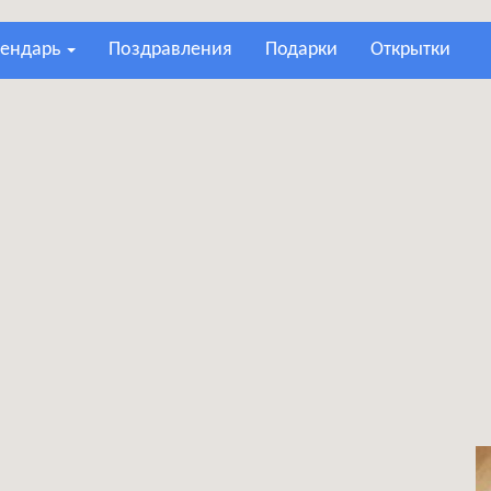
лендарь
поздравления
подарки
открытки