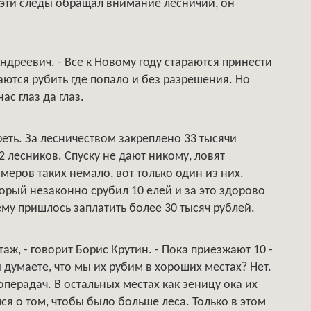
 эти следы обращал внимание лесничий, он
 Андреевич. - Все к Новому году стараются принести
аются рубить где попало и без разрешения. Но
ас глаз да глаз.
реть. За лесничеством закреплено 33 тысячи
12 лесников. Спуску не дают никому, ловят
еров таких немало, вот только один из них.
орый незаконно срубил 10 елей и за это здорово
му пришлось заплатить более 30 тысяч рублей.
аж, - говорит Борис Крутин. - Пока приезжают 10 -
ы думаете, что мы их рубим в хороших местах? Нет.
перадач. В остальных местах как зеницу ока их
ся о том, чтобы было больше леса. Только в этом