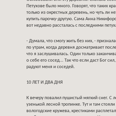
Петухове было много. Говорят, что таких кр
только из окрестных деревень, но чуть ли 
купить парочку-другую. Сама Анна Никифор
вот недавно рассталась с последними пету
- Думала, что смогу жить без них, - признал
по утрам, когда деревня досматривает посл
что я заслушивалась. Один только заканчива
о себе его сосед... Так что если даст Бог си
радуют меня и соседей.
10 ЛЕТ И ДВА ДНЯ
К вечеру повалил пушистый мягкий снег. С
узенькой лесной тропинке. Тут и там стояли
вологодские кружева, крестиками расплетал