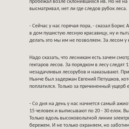
пробежал возле склонившихся ив. Но не на
высматривал, нет ли где следов рубок леса.
- Сейчас у нас горячая пора, - сказал Борис
в дом пушистую лесную красавицу, ну и пыт
делать это мы им не позволяем. За лесом у н
Надо сказать, что лесникам есть зачем смот
гектаров лесов. За порядком в лесу следят 
незадачливых лесорубов и наказывают. Прим
Нынче был задержан Евгений Петушков, кот
поплатился. Только за причиненный ущерб е
- Со дня на день у нас начнется самый ажиот
15 человек и выписывают по 20 - 30 елок. В
Только вдоль высоковольтной линии электро
бережем. И не только охраняем, но заботим