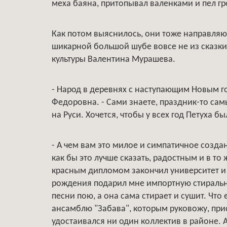
меха баяна, притопывал валенками и пел г
Как потом выяснилось, они тоже направляют
шикарной большой шубе вовсе не из сказки,
культуры Валентина Мурашева.
- Народ в деревнях с наступающим Новым г
Федоровна. - Сами знаете, праздник-то са
на Руси. Хочется, чтобы у всех год Петуха 
- А чем вам это милое и симпатичное создан
как бы это лучше сказать, радостным и в то
красным дипломом закончил университет и
рождения подарил мне импортную стиральну
песни пою, а она сама стирает и сушит. Чт
ансамблю "Забава", которым руковожу, при
удостаивался ни один коллектив в районе. А