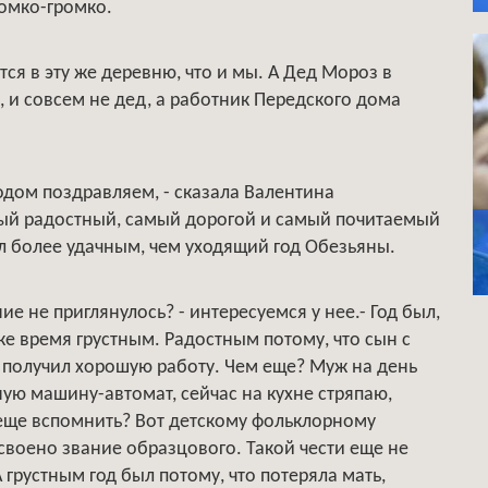
ромко-громко.
ся в эту же деревню, что и мы. А Дед Мороз в
 и совсем не дед, а работник Передского дома
одом поздравляем, - сказала Валентина
мый радостный, самый дорогой и самый почитаемый
был более удачным, чем уходящий год Обезьяны.
ие не приглянулось? - интересуемся у нее.- Год был,
 же время грустным. Радостным потому, что сын с
 получил хорошую работу. Чем еще? Муж на день
ю машину-автомат, сейчас на кухне стряпаю,
о еще вспомнить? Вот детскому фольклорному
своено звание образцового. Такой чести еще не
 грустным год был потому, что потеряла мать,