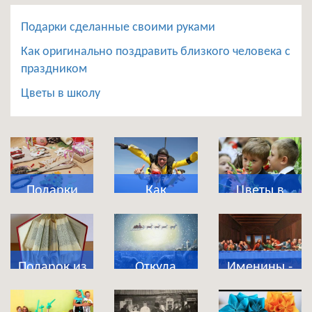
Подарки сделанные своими руками
Как оригинально поздравить близкого человека с
праздником
Цветы в школу
Подарки
Как
Цветы в
сделанные
оригинально
школу
своими
поздравить
руками
близкого
Подарок из
Откуда
Именины -
человека с
магазина
появились
что это за
праздником
приколов
новогодние
праздник?