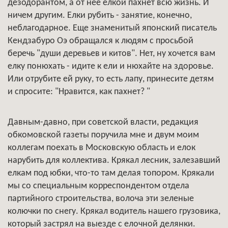
дезодорантом, а от нее елкой пахнет всю жизнь. И
ничем другим. Елки рубить - занятие, конечно,
неблагодарное. Еще знаменитый японский писатель
Кендзабуро Оэ обращался к людям с просьбой
беречь "души деревьев и китов". Нет, ну хочется вам
елку понюхать - идите к ели и нюхайте на здоровье.
Или отрубите ей руку, то есть лапу, принесите детям
и спросите: "Нравится, как пахнет? "
Давным-давно, при советской власти, редакция
обкомовской газеты поручила мне и двум моим
коллегам поехать в Московскую область и елок
нарубить для коллектива. Крякал лесник, залезавший
елкам под юбки, что-то там делая топором. Крякали
мы со специальным корреспондентом отдела
партийного строительства, волоча эти зеленые
колючки по снегу. Крякал водитель нашего грузовика,
который застрял на выезде с елочной делянки.